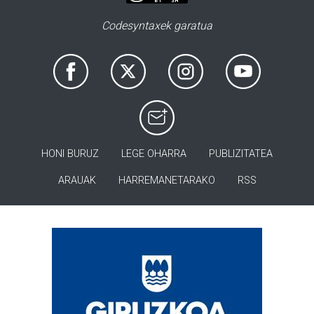
Codesyntaxek garatua
HONI BURUZ
LEGE OHARRA
PUBLIZITATEA
ARAUAK
HARREMANETARAKO
RSS