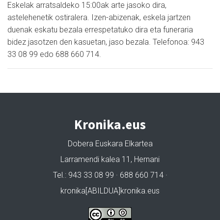
Eskelak arratsaldeko 15:00ak arte jasoko dira,
astelehenetik ostiralera. Izen-abizenak, eskela jartzen
duenak eskatu bezala errespetatuko dira eta funeraria
bidez jasotzen den kasuetan, jaso bezala. Telefonoa: 943
33 08 99 edo 688 660 714.
Kronika.eus
Dobera Euskara Elkartea
Larramendi kalea 11, Hernani
Tel.: 943 33 08 99 · 688 660 714 ·
kronika[ABILDUA]kronika.eus