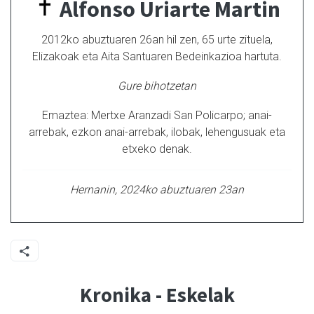
Alfonso Uriarte Martin
2012ko abuztuaren 26an hil zen, 65 urte zituela,
Elizakoak eta Aita Santuaren Bedeinkazioa hartuta.
Gure bihotzetan
Emaztea: Mertxe Aranzadi San Policarpo; anai-
arrebak, ezkon anai-arrebak, ilobak, lehengusuak eta
etxeko denak.
Hernanin, 2024ko abuztuaren 23an
Kronika - Eskelak