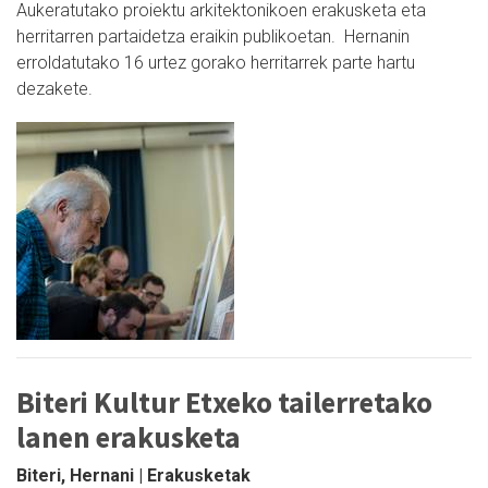
Aukeratutako proiektu arkitektonikoen erakusketa eta
herritarren partaidetza eraikin publikoetan. Hernanin
erroldatutako 16 urtez gorako herritarrek parte hartu
dezakete.
Biteri Kultur Etxeko tailerretako
lanen erakusketa
Biteri, Hernani | Erakusketak