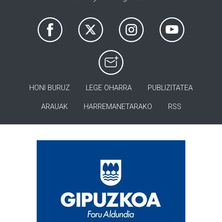
HONI BURUZ
LEGE OHARRA
PUBLIZITATEA
ARAUAK
HARREMANETARAKO
RSS