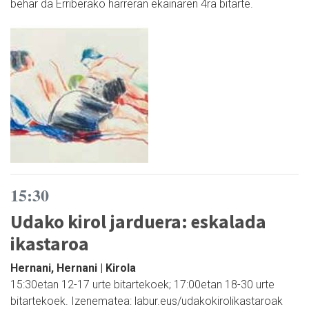
behar da Erriberako harreran ekainaren 4ra bitarte.
15:30
Udako kirol jarduera: eskalada
ikastaroa
Hernani, Hernani | Kirola
15:30etan 12-17 urte bitartekoek; 17:00etan 18-30 urte
bitartekoek. Izenematea: labur.eus/udakokirolikastaroak