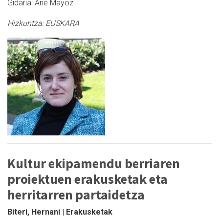
Gidaria: Ane Mayoz
Hizkuntza:
EUSKARA
Kultur ekipamendu berriaren
proiektuen erakusketak eta
herritarren partaidetza
Biteri, Hernani | Erakusketak