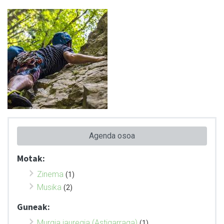
Agenda osoa
Motak:
Zinema
(1)
Musika
(2)
Guneak:
Murgia jauregia (Astigarraga)
(1)