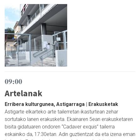
09:00
Artelanak
Erribera kulturgunea, Astigarraga | Erakusketak
Astigarte elkarteko arte tailerretan ikasturtean zehar
sortutako lanen erakusketa. Ekainaren 5ean erakusketaren
bisita gidatuaren ondoren “Cadaver exquis” tailerra
eskainiko da, 17:30etan. Adin guztientzat da eta izena eman