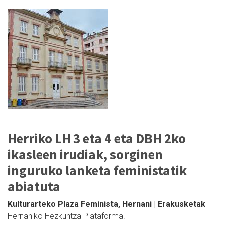
Herriko LH 3 eta 4 eta DBH 2ko
ikasleen irudiak, sorginen
inguruko lanketa feministatik
abiatuta
Kulturarteko Plaza Feminista, Hernani | Erakusketak
Hernaniko Hezkuntza Plataforma.