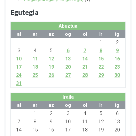
Egutegia
Abuztua
al
ar
az
og
ol
lr
ig
1
2
3
4
5
6
7
8
9
10
11
12
13
14
15
16
17
18
19
20
21
22
23
24
25
26
27
28
29
30
31
Iraila
al
ar
az
og
ol
lr
ig
1
2
3
4
5
6
7
8
9
10
11
12
13
14
15
16
17
18
19
20