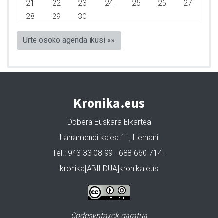
21
22
23
24
25
26
27
28
29
30
Urte osoko agenda ikusi »»
Kronika.eus
Dobera Euskara Elkartea
Larramendi kalea 11, Hernani
Tel.: 943 33 08 99 · 688 660 714 ·
kronika[ABILDUA]kronika.eus
Codesyntaxek garatua