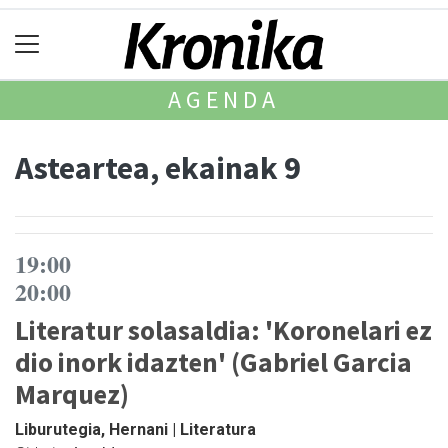
AGENDA
Asteartea, ekainak 9
19:00
20:00
Literatur solasaldia: 'Koronelari ez
dio inork idazten' (Gabriel Garcia
Marquez)
Liburutegia, Hernani | Literatura