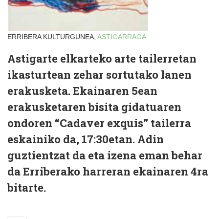
ERRIBERA KULTURGUNEA,
ASTIGARRAGA
Astigarte elkarteko arte tailerretan
ikasturtean zehar sortutako lanen
erakusketa. Ekainaren 5ean
erakusketaren bisita gidatuaren
ondoren “Cadaver exquis” tailerra
eskainiko da, 17:30etan. Adin
guztientzat da eta izena eman behar
da Erriberako harreran ekainaren 4ra
bitarte.