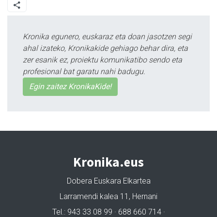
Kronika egunero, euskaraz eta doan jasotzen segi
ahal izateko, Kronikakide gehiago behar dira, eta
zer esanik ez, proiektu komunikatibo sendo eta
profesional bat garatu nahi badugu.
Egin zaitez KronikaKide!
Kronika.eus
Dobera Euskara Elkartea
Larramendi kalea 11, Hernani
Tel.: 943 33 08 99 · 688 660 714 ·