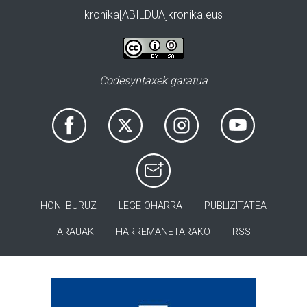
kronika[ABILDUA]kronika.eus
Codesyntaxek garatua
HONI BURUZ
LEGE OHARRA
PUBLIZITATEA
ARAUAK
HARREMANETARAKO
RSS