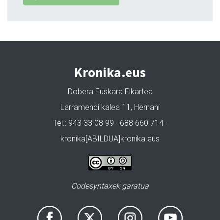
Kronika.eus
Dobera Euskara Elkartea
Larramendi kalea 11, Hernani
Tel.: 943 33 08 99 · 688 660 714 ·
kronika[ABILDUA]kronika.eus
Codesyntaxek garatua