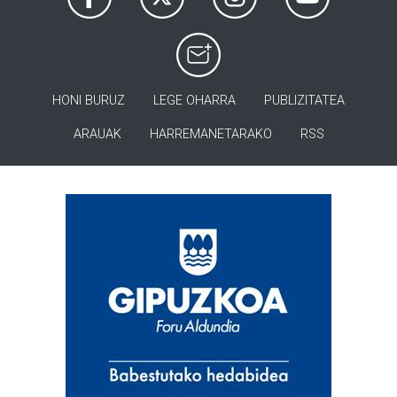
HONI BURUZ
LEGE OHARRA
PUBLIZITATEA
ARAUAK
HARREMANETARAKO
RSS