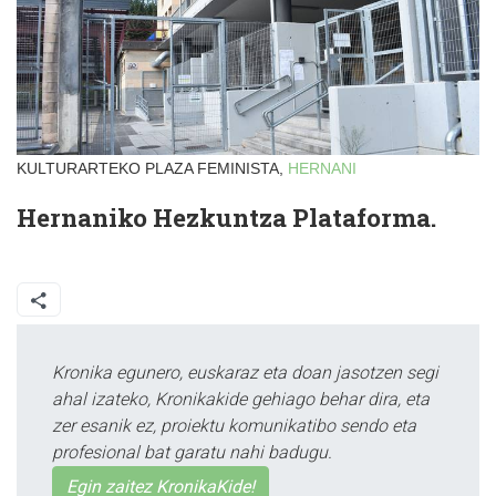
KULTURARTEKO PLAZA FEMINISTA,
HERNANI
Hernaniko Hezkuntza Plataforma.
Kronika egunero, euskaraz eta doan jasotzen segi
ahal izateko, Kronikakide gehiago behar dira, eta
zer esanik ez, proiektu komunikatibo sendo eta
profesional bat garatu nahi badugu.
Egin zaitez KronikaKide!