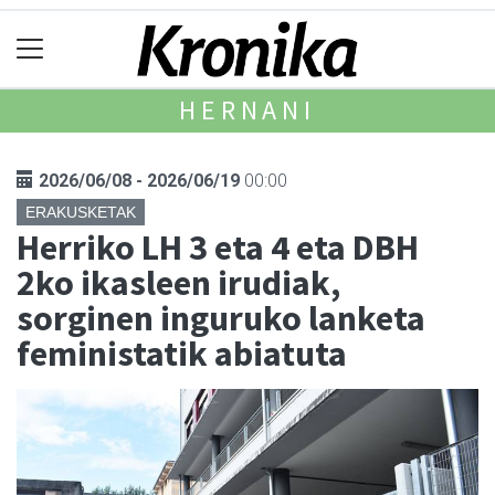
HERNANI
2026/06/08 - 2026/06/19
00:00
ERAKUSKETAK
Herriko LH 3 eta 4 eta DBH
2ko ikasleen irudiak,
sorginen inguruko lanketa
feministatik abiatuta