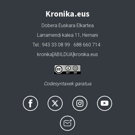
Kronika.eus
Dobera Euskara Elkartea
Larramendi kalea 11, Hernani
Tel.: 943 33 08 99 · 688 660 714 ·
kronika[ABILDUA]kronika.eus
Codesyntaxek garatua