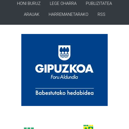
HONI BURUZ
LEGE OHARRA
PUBLIZITATEA
ARAUAK
HARREMANETARAKO
RSS