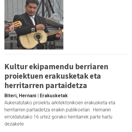
Kultur ekipamendu berriaren
proiektuen erakusketak eta
herritarren partaidetza
Biteri, Hernani | Erakusketak
Aukeratutako proiektu arkitektonikoen erakusketa eta
herritarren partaidetza eraikin publikoetan. Hernanin
erroldatutako 16 urtez gorako herritarrek parte hartu
dezakete.