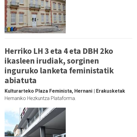
Herriko LH 3 eta 4 eta DBH 2ko
ikasleen irudiak, sorginen
inguruko lanketa feministatik
abiatuta
Kulturarteko Plaza Feminista, Hernani | Erakusketak
Hernaniko Hezkuntza Plataforma.