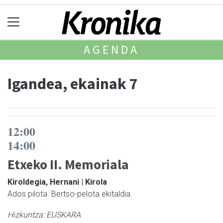
AGENDA
Igandea, ekainak 7
12:00
14:00
Etxeko II. Memoriala
Kiroldegia, Hernani | Kirola
Ados pilota. Bertso-pelota ekitaldia.
Hizkuntza:
EUSKARA