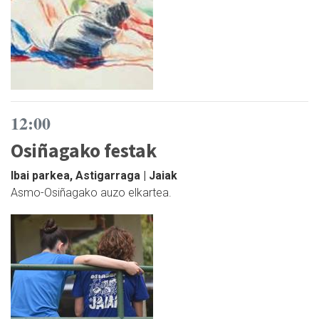
12:00
Osiñagako festak
Ibai parkea, Astigarraga | Jaiak
Asmo-Osiñagako auzo elkartea.