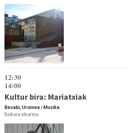
12:30
14:00
Kultur bira: Mariatxiak
Besabi, Urumea | Musika
Belkara elkartea.