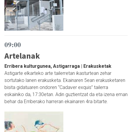
09:00
Artelanak
Erribera kulturgunea, Astigarraga | Erakusketak
Astigarte elkarteko arte tailerretan ikasturtean zehar
sortutako lanen erakusketa. Ekainaren 5ean erakusketaren
bisita gidatuaren ondoren “Cadaver exquis” tailerra
eskainiko da, 17:30etan. Adin guztientzat da eta izena eman
behar da Erriberako harreran ekainaren 4ra bitarte.