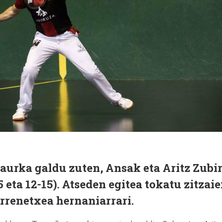
aurka galdu zuten, Ansak eta Aritz Zubir
5 eta 12-15). Atseden egitea tokatu zitzai
rrenetxea hernaniarrari.