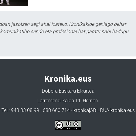
doan jasotzen segi ahal izateko, Kronikakide gehiago behar
tu komunikatibo sendo eta profesional bat garatu nahi badugu.
Kronika.eus
Dobera Euskara Elkartea
Larramendi kalea 11, Hernani
Tel.: 943 33 08 99 · 688 660 714 · kronika[ABILDUA]kronika.eus