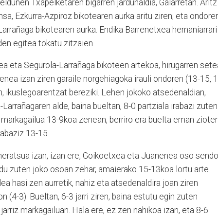
ldunen Txapelketaren bigarren jardunaldia, Galarretan. Aritz
nsa, Ezkurra-Azpiroz bikotearen aurka aritu ziren; eta ondoren
rrañaga bikotearen aurka. Endika Barrenetxea hernaniarrari
eden egitea tokatu zitzaien.
a eta Segurola-Larrañaga bikoteen artekoa, hirugarren set
nea izan ziren garaile norgehiagoka irauli ondoren (13-15, 1
en, ikuslegoarentzat bereziki. Lehen jokoko atsedenaldian,
Larrañagaren alde, baina bueltan, 8-0 partziala irabazi zuten
markagailua 13-9koa zenean, berriro era buelta eman ziote
rabaziz 13-15.
heratsua izan, izan ere, Goikoetxea eta Juanenea oso send
ndu zuten joko osoan zehar, amaierako 15-13koa lortu arte.
lea hasi zen aurretik, nahiz eta atsedenaldira joan ziren
4-3). Bueltan, 6-3 jarri ziren, baina estutu egin zuten
arriz markagailuan. Hala ere, ez zen nahikoa izan, eta 8-6