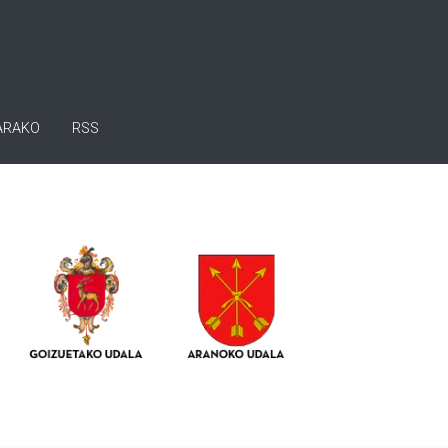
ARAKO
RSS