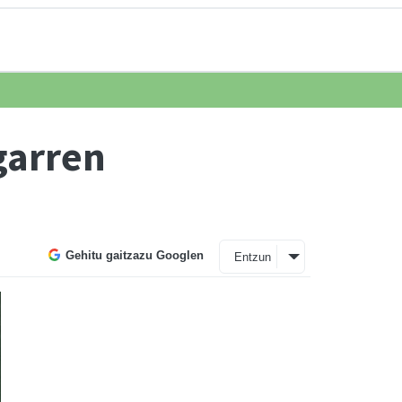
garren
Gehitu gaitzazu Googlen
Entzun