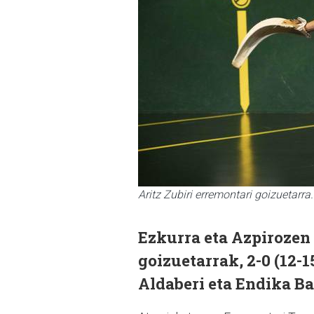
Aritz Zubiri erremontari goizuetarra.
Ezkurra eta Azpirozen 
goizuetarrak, 2-0 (12-1
Aldaberi eta Endika Ba