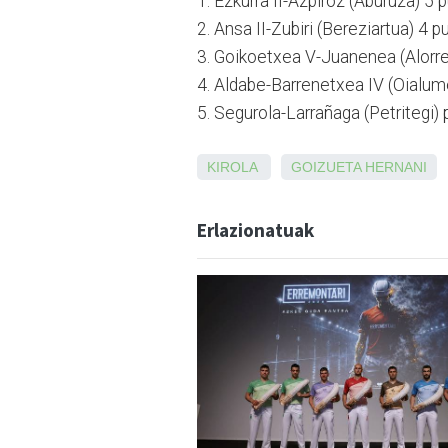
1. Ezkurra II-Azpiroz (Aburuza) 5 p
2. Ansa II-Zubiri (Bereziartua) 4 p
3. Goikoetxea V-Juanenea (Alorre
4. Aldabe-Barrenetxea IV (Oialume
5. Segurola-Larrañaga (Petritegi) 
KIROLA
GOIZUETA
HERNANI
Erlazionatuak