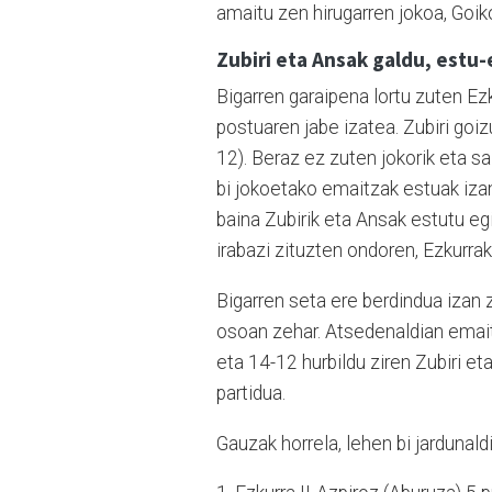
amaitu zen hirugarren jokoa, Goi
Zubiri eta Ansak galdu, estu-
Bigarren garaipena lortu zuten Ezk
postuaren jabe izatea. Zubiri goiz
12). Beraz ez zuten jokorik eta sa
bi jokoetako emaitzak estuak izan
baina Zubirik eta Ansak estutu egi
irabazi zituzten ondoren, Ezkurra
Bigarren seta ere berdindua izan 
osoan zehar. Atsedenaldian emait
eta 14-12 hurbildu ziren Zubiri e
partidua.
Gauzak horrela, lehen bi jardunal