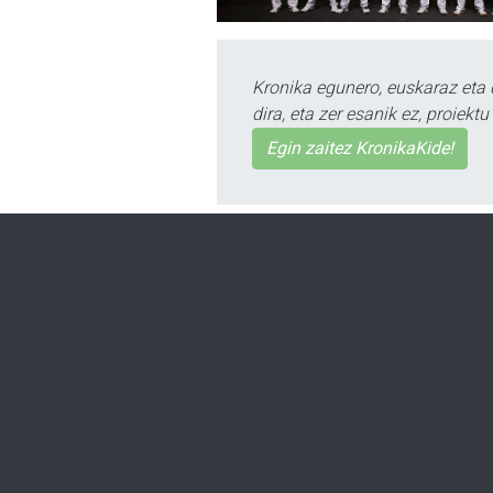
Kronika egunero, euskaraz eta 
dira, eta zer esanik ez, proiek
Egin zaitez KronikaKide!