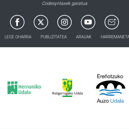
Codesyntaxek garatua
LEGE OHARRA
PUBLIZITATEA
ARAUAK
HARREMANET