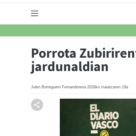
Porrota Zubiriren
jardunaldian
Julen Borreguero Fernandorena
2026ko maiatzaren 19a