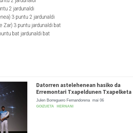
untu 2 jardunaldi
untu 2 jardunaldi
nea) 3 puntu 2 jardunaldi
 Zar) 3 puntu jardunaldi bat
puntu bat jardunaldi bat
Datorren astelehenean hasiko da
Erremontari Txapeldunen Txapelketa
Julen Borreguero Fernandorena
mai 06
GOIZUETA
HERNANI