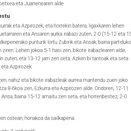
koetxea eta Juanenearen alde.
estu
urrak eta Azpirozek, eta horrekin batera, ligaxkaren lehen
uetarraren eta Ansaren aurka irabazi zuten, 2-0 (15-12 eta 1
ilkepenerako punturik lortu Zubirik eta Ansak, baina partiduk
 ziren. Lehen jokoa 5-1 hasi zen, bikote irabazlearen alde,
n zuten, eta 13-12 jarri zen seta. Azken bi tantoak eta seta
k eta Azpirozek.
zen, nahiz eta bikote irabazleak aurrea mantendu zuen joko
za 8-6koa zen, Ezkurra eta Azpirozen alde. Ondoren, 12-11
ta Ansa, baina 15-12 amaitu zen seta, eta horrenbestez, 2-0
dien ostean, honakoa da sailkapena: