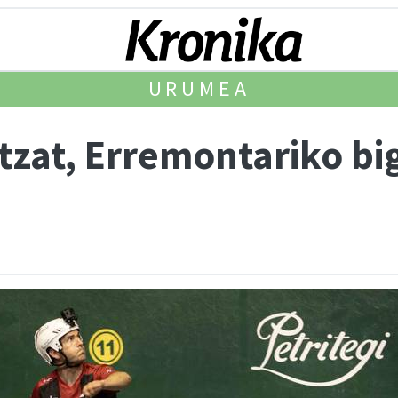
URUMEA
tzat, Erremontariko bi