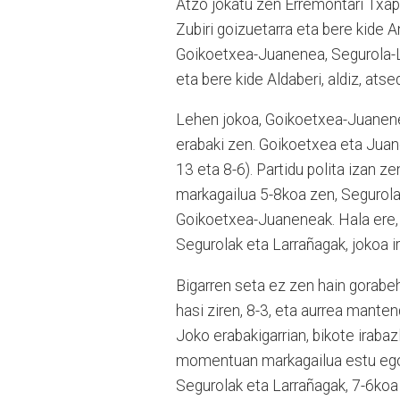
Atzo jokatu zen Erremontari Txape
Zubiri goizuetarra eta bere kide A
Goikoetxea-Juanenea, Segurola-La
eta bere kide Aldaberi, aldiz, ats
Lehen jokoa, Goikoetxea-Juanene
erabaki zen. Goikoetxea eta Juane
13 eta 8-6). Partidu polita izan z
markagailua 5-8koa zen, Segurola-
Goikoetxea-Juaneneak. Hala ere, 
Segurolak eta Larrañagak, jokoa i
Bigarren seta ez zen hain gorabe
hasi ziren, 8-3, eta aurrea mante
Joko erabakigarrian, bikote irabaz
momentuan markagailua estu egon (
Segurolak eta Larrañagak, 7-6koa j