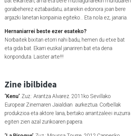
bat elkartean, ama eta bere mu­tilagunarekin munduaren
gorabeherez eztabaidatu; aitarekin edonora joan bere
argazki­ lanetan konpainia egiteko... Eta nola ez, ja­naria.
Hernaniarrei beste ezer esateko?
Norbaitek bixitan etorri nahi badu, hemen du etxe bat
eta gida bat. Ekarri euskal janariren bat eta dena
konponduta. Laister arte!!!
Zine ibilbidea
‘Kenu’
. Zuz.: Arantza Alvarez. 2011ko Sevillako
Europear Zine­ma­ren Jaialdian aurkeztua. Cor­bellak
produkzioa eta aktore la­na, bertako arrantzaleei iruzurra
egiten zien azal zurikoaren papera.
‘La Pirogue’
. Zuz.: Mou­ssa Tou­rre. 2012 Cannesko