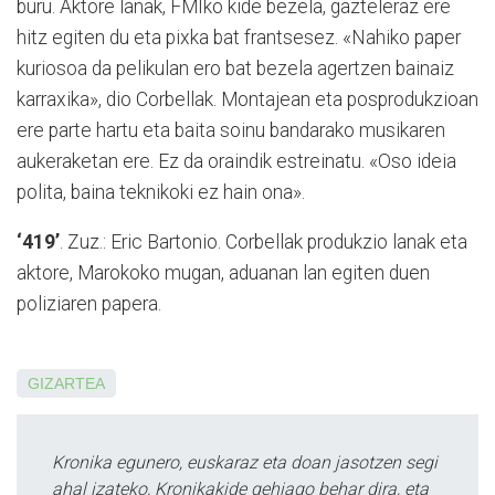
buru. Aktore lanak, FMIko kide bezela, gazteleraz ere
hitz egiten du eta pixka bat fran­tsesez. «Nahiko paper
kuriosoa da pelikulan ero bat bezela ager­tzen bainaiz
karraxika», dio Corbellak. Montajean eta posprodukzioan
ere parte hartu eta bai­ta soinu bandarako musikaren
aukeraketan ere. Ez da oraindik estreinatu. «Oso ideia
polita, baina teknikoki ez hain ona».
‘419’
. Zuz.: Eric Bar­tonio. Corbellak produkzio lanak eta
aktore, Marokoko mugan, aduanan lan egiten duen
poliziaren papera.
GIZARTEA
Kronika egunero, euskaraz eta doan jasotzen segi
ahal izateko, Kronikakide gehiago behar dira, eta