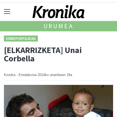
URUMEA
ERREPORTAJEAK
[ELKARRIZKETA] Unai
Corbella
Kronika - Erredakzioa
2014ko urtarrilaren 18a