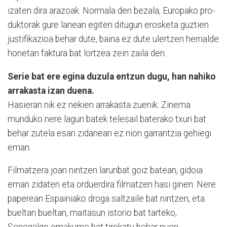
izaten dira arazoak. Normala den bezala, Europako pro­
duk­torak gure lanean egiten ditugun erosketa guztien
justifikazioa behar dute, baina ez dute ulertzen herrialde
honetan faktura bat lortzea zein zaila den.
Serie bat ere egina duzula entzun dugu, han nahiko
arrakasta izan duena.
Hasieran nik ez nekien arrakasta zuenik. Zinema
munduko nere lagun batek telesail baterako txuri bat
behar zutela esan zidanean ez nion garrantzia gehiegi
eman.
Filmatzera joan nintzen larunbat goiz batean, gidoia
eman zidaten eta orduerdira filma­tzen hasi ginen. Nere
paperean Espainiako droga saltzaile bat nintzen, eta
bueltan bueltan, maitasun istorio bat tarteko,