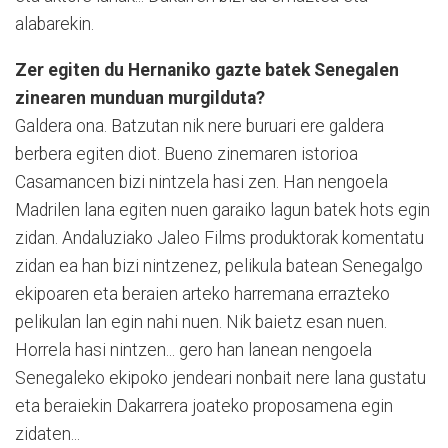
alabarekin.
Zer egiten du Hernaniko gazte batek Senegalen
zinearen munduan murgilduta?
Galdera ona. Batzutan nik nere buruari ere galdera
berbera egiten diot. Bueno zinemaren istorioa
Casamancen bizi nintzela hasi zen. Han nengoela
Madrilen lana egiten nuen garaiko lagun batek hots egin
zidan. Andaluziako Jaleo Films produktorak ko­mentatu
zidan ea han bizi nintzenez, pelikula batean Se­negalgo
ekipoaren eta beraien arteko harremana errazteko
pelikulan lan egin nahi nuen. Nik baietz esan nuen.
Horrela hasi nintzen... gero han lanean nengoela
Senegaleko ekipoko jendeari nonbait nere lana gustatu
eta beraiekin Daka­rrera joateko proposamena egin
zidaten...