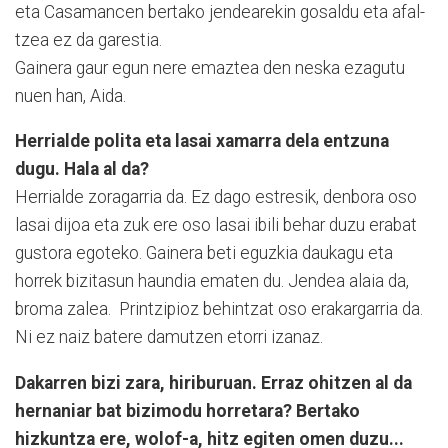
eta Casa­mancen bertako jendearekin gosaldu eta afal­
tzea ez da garestia.
Gainera gaur egun nere emaztea den neska ezagutu
nuen han, Aida.
Herrialde polita eta lasai xamarra dela entzuna
dugu. Hala al da?
Herrialde zoragarria da. Ez dago estresik, denbora oso
lasai dijoa eta zuk ere oso lasai ibili behar duzu erabat
gustora egoteko. Gainera beti eguzkia daukagu eta
horrek bizitasun haundia ematen du. Jendea alaia da,
broma zalea. Printzi­pioz behintzat oso erakargarria da.
Ni ez naiz batere da­mutzen etorri izanaz.
Dakarren bizi zara, hiriburuan. Erraz ohitzen al da
hernaniar bat bizimodu horretara? Bertako
hizkuntza ere, wolof-a, hitz egiten omen duzu...