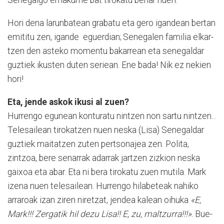
Senegalgo emakume bat tirokatu behar nuen.
Hori dena larunbatean grabatu eta gero igandean ­bertan
emititu zen, igande eguer­dian; Senegalen familia elkar­
tzen den asteko momentu bakarrean eta senegaldar
guztiek ikusten duten seriean. Ene bada! Nik ez nekien
hori!
Eta, jende askok ikusi al zuen?
Hurrengo egunean konturatu nintzen non sartu nin­tzen...
Telesailean tirokatzen nuen neska (Lisa) Senegaldar
guztiek maitatzen zuten per­tsonajea zen. Polita,
zintzoa, bere senarrak adarrak jartzen zizkion neska
gaixoa eta abar. Eta ni bera tirokatu zuen mutila. Mark
izena nuen telesailean. Hurrengo hilabeteak nahiko
arraroak izan ziren niretzat, jendea kalean oihuka
«E,
Mark!!! Zergatik hil dezu Lisa!! E, zu, maltzurra!!!»
. Bue­