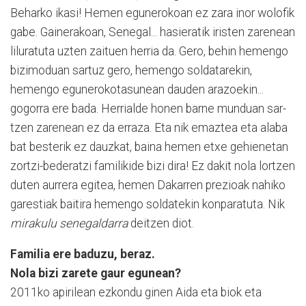
Beharko ikasi! Hemen egunerokoan ez zara inor wolofik
gabe. Gainerakoan, Senegal... hasieratik iristen za­renean
liluratuta uzten zaituen herria da. Gero, behin hemengo
bizimoduan sartuz gero, he­mengo soldatarekin,
hemengo egunerokotasunean dauden arazoekin...
gogorra ere bada. Herrialde honen barne munduan sar­
tzen zarenean ez da erraza. Eta nik emaztea eta alaba
bat besterik ez dauzkat, baina hemen etxe gehienetan
zortzi-bederatzi familikide bizi dira! Ez dakit nola lortzen
duten aurrera egitea, hemen Daka­rren prezioak nahiko
ga­restiak baitira hemengo soldatekin konparatuta. Nik
mirakulu senegaldarra
deitzen diot.
Familia ere baduzu, beraz.
Nola bizi zarete gaur egunean?
2011ko apirilean ezkondu gi­nen Aida eta biok eta