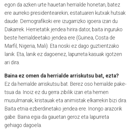
egon da azken urte hauetan herrialde honetan, batez
ere aurreko presi­dentearekin; es­ta­tuaren ku­txak hutsak
dau­de. Demo­gra­fikoki ere izugarrizko igoera izan du
Daka­rrek. Herrietatik jendea hirira dator, baita inguruko
beste herrialdeetako jendea ere (Guinea, Costa de
Marfil, Nigeria, Mali). Eta noski ez dago guztientzako
lanik. Eta, lanik ez dagoenez, lapurreta kasuak igotzen
ari dira.
Baina ez omen da herrialde arriskutsu bat, ezta?
Ez da herrialde arriskutsu bat. Berez oso herrialde pake­
tsua da. Inoiz ez du gerra zibilik izan eta hemen
musulmanak, kristauak eta animistak elkarrekin bizi dira.
Baita etnia ezberdinetako jendea ere. Inongo arazorik
gabe. Baina egia da gauetan geroz eta lapurreta
gehiago dagoela.