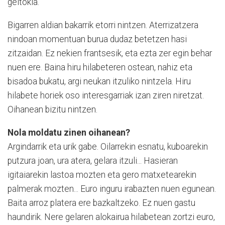
geltokia.
Bigarren aldian bakarrik etorri nintzen. Aterrizatzera
nindoan mo­mentuan burua dudaz bete­tzen hasi
zitzaidan. Ez nekien frantsesik, eta ezta zer egin behar
nuen ere. Baina hiru hilabeteren ostean, nahiz eta
bisadoa bukatu, argi neukan itzuliko nin­tzela. Hiru
hilabete horiek oso interesgarriak izan ziren niretzat.
Oihanean bizitu nintzen.
Nola moldatu zinen oihanean?
Argindarrik eta urik gabe. Oilarrekin esnatu, kuboarekin
putzura joan, ura atera, gelara itzuli... Hasieran
igitaiarekin lastoa mozten eta gero matxetearekin
palmerak mozten... Euro inguru irabazten nuen egunean.
Baita arroz platera ere bazkaltzeko. Ez nuen gastu
haundirik. Nere gelaren alokairua hilabetean zortzi euro,