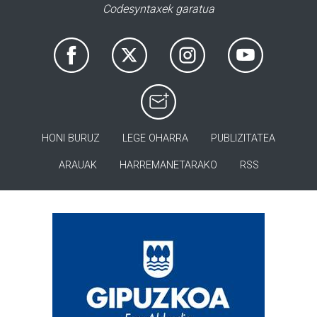
Codesyntaxek garatua
HONI BURUZ
LEGE OHARRA
PUBLIZITATEA
ARAUAK
HARREMANETARAKO
RSS