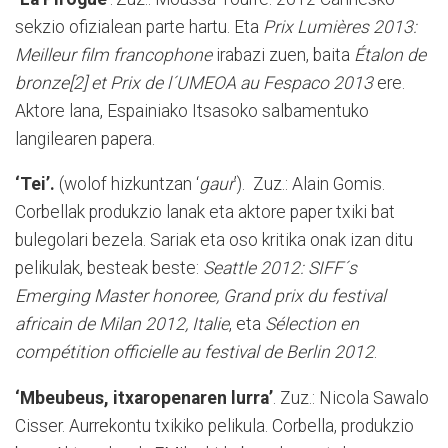
sekzio ofizialean parte hartu. Eta
Prix Lumiè­res 2013:
Meilleur film francophone
irabazi zuen, baita
Étalon de
bronze[2] et Prix de l´UMEOA au Fespaco 2013
ere.
Aktore lana, Espainiako Itsa­soko salbamentuko
langilearen papera.
‘Tei’.
(wo­lo­f hizkuntzan ‘
gaur
’). Zuz.: Alain Gomis­.
Corbellak produkzio lanak eta aktore paper txiki bat
bulegolari bezela. Sariak eta oso kritika onak izan ditu
pelikulak, besteak beste:
Seattle 2012: SIFF´s
Emerging Master honoree, Grand prix du festival
africain de Milan 2012, Italie
, eta
Sélection en
compétition officielle au festival de Berlin 2012
.
‘Mbeubeus, itxaropenaren lurra’
. Zuz.: Nicola Sawalo
Cisser. Au­rrekontu txikiko pelikula. Corbe­lla, pro­duk­zio