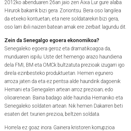
2012ko aben­duaren 26an jaio zen Aixa Lur gure alaba.
Hirurok bakarrik bizi gera. Zoriontsu. Bera oso langilea
da etxeko kontuetan, eta nere soldatarekin bizi gera,
oso larri ibili naizen batean amak ere zerbait lagundu dit.
Zein da Senegalgo egoera ekonomikoa?
Sene­galeko egoera geroz eta dramatikoagoa da,
munduaren ispilu. Uste det hemengo arazo haundiena
dela FMI, BM eta OMCk bul­tzatuta prezioak izugarri igo
direla ezinbesteko produktuetan. He­men egunero
arroza jaten da eta ez pentsa alde haundirik dagoenik
Hernani eta Sene­galen artean arroz prezioan; edo
olioarenean. Baina badago alde haundia Hernaniko eta
Senegaleko soldaten artean. Nik hemen Dakarren beti
esaten det: txurien prezioa, beltzen soldata.
Horrela ez goaz inora. Gainera kristoren korrupzioa