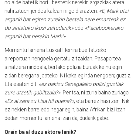
no alde batetik hori... bestetik nerekin argazkiak atera
nahi zituen jendea kalean ni geldiarazten.
«E, Mark utzi
argazki bat egiten zurekin bestela nere emazteak ez
du sinistuko ikusi zaitudanik»
edo
«Face­bookerako
argazki bat nerekin Mark!»
.
Momentu larriena Euskal Herrira buelta­tzeko
aireportuan nengoela gertatu zitzaidan. Pasaportea
sinatzera nindoala, bertako polizia buruak keinu egin
zidan beregana joateko. Ni kaka eginda nengoen; guztiz.
Eta esaten dit:
«ez dakizu Senegaleko polizi guztiak
zure atzetik gabiltzala?»
. Pentsa, ni zuria baino zuriago.
«Ez al zera zu Lisa hil duena?»
, eta barrez hasi zen. Nik
ez nekien barre edo negar egin, baina Afrikan bizi izan
dedan momentu larriena izan da, dudarik gabe.
Orain ba al duzu aktore lanik?