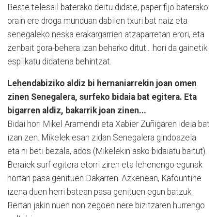
Beste telesail baterako deitu didate, paper fijo baterako:
orain ere droga munduan da­bilen txuri bat naiz eta
senegaleko neska erakargarrien atzaparretan erori, eta
zenbait gora-behera izan beharko di­tut... hori da gainetik
esplikatu didatena behintzat.
Lehendabiziko aldiz bi hernaniarrekin joan omen
zinen Senegalera, surfeko bidaia bat egitera. Eta
bigarren aldiz, bakarrik joan zinen...
Bidai hori Mi­kel Aramendi eta Xabier Zuñigaren ideia bat
izan zen. Mikelek esan zidan Senega­lera gindoazela
eta ni beti bezala, ados (Mikelekin asko bidaiatu baitut).
Be­raiek surf egitera etorri ziren eta lehenengo egunak
hortan pasa genituen Daka­rren. Azkenean, Kafountine
izena duen herri batean pasa genituen egun batzuk.
Bertan jakin nuen non zegoen nere bizitzaren hurrengo