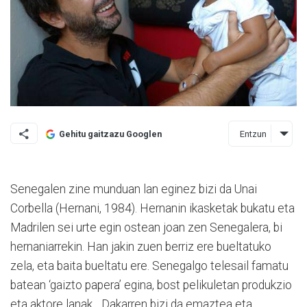
Entzun
Gehitu gaitzazu Googlen
Senegalen zine munduan lan eginez bizi da Unai
Corbella (Hernani, 1984). Hernanin ikasketak bukatu eta
Madrilen sei urte egin ostean joan zen Senegalera, bi
hernaniarrekin. Han jakin zuen berriz ere bueltatuko
zela, eta baita bueltatu ere. Senegalgo telesail famatu
batean ‘gaizto papera’ egina, bost pelikuletan produkzio
eta aktore lanak... Dakarren bizi da emaztea eta