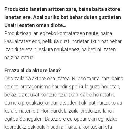
Produkzio lanetan aritzen zara, baina baita aktore
lanetan ere. Azal zuriko bat behar duten guztietan
Unairi esaten omen diote…
Produkzioan lan egiteko kontratatzen naute, baina
kasualitatez edo, pelikula guzti horie­­­tan txuri bat behar
izan dute eta ni eskura naukatenez, ba beti ni izaten
naiz hautatua.
Erraza al da aktore lana?
Oso zaila da aktore ona izatea. Ni oso txarra naiz, baina
ez det protagonismo haundirik pelikula guzti ho­rietan,
beraz, ez daukat kon­tzientzia txarrik alde horretatik.
Gainera produkzio lanean atseden txiki bat hartzeko au­
kera ematen dit. Hori bai dela zaila, produkzio lanak
egitea Senegalen. Batez ere europearrekin egindako
koprodukzioak baldin badira. Faktura kontuekin eta