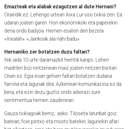
Emazteak eta alabak ezagutzen al dute Hernani?
Oraindik ez. Lehengo urtean Aixa Lur oso txikia zen. Ea
udaran joaten garen. Hori ekonomikoki eta paperekin
dena on­do badijoa. He­men esaten den bezela
«Inxalah». «Jain­koak ala nahi badu».
Hernaniko zer botatzen duzu faltan?
Nik iada 10 urte daramazkit herritik kanpo. Lehen
madrilen bizi nintzenean maiz joaten nintzen bixitan.
Orain ez. Egia esan gehien faltan bota­tzen dudana
familia eta lagunak dira. Azkenean komunikazioa ez da
bera, eta ezin dezu guztiz ondo adierazi zure
sentimentua hemen zaudenean.
Gauza txikiagoak berriz, asko: Tiloseta larunbat goiz
batean, foie pintxo eta mosto batekin; lagunekin afari