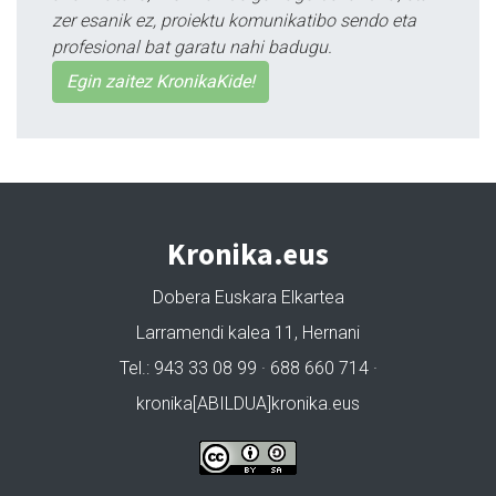
zer esanik ez, proiektu komunikatibo sendo eta
profesional bat garatu nahi badugu.
Egin zaitez KronikaKide!
Kronika.eus
Dobera Euskara Elkartea
Larramendi kalea 11, Hernani
Tel.: 943 33 08 99 · 688 660 714 ·
kronika[ABILDUA]kronika.eus