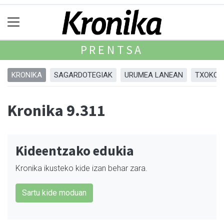
PRENTSA
KRONIKA
SAGARDOTEGIAK
URUMEA LANEAN
TXOKOA
Kronika 9.311
Kideentzako edukia
Kronika ikusteko kide izan behar zara.
Sartu kide moduan