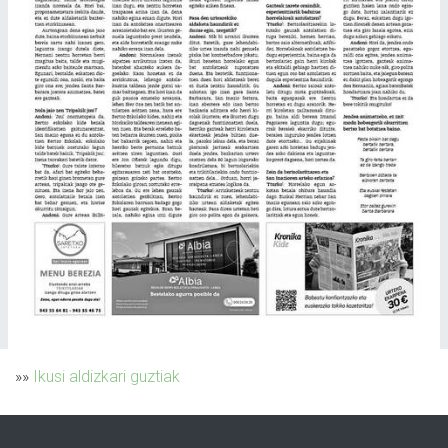
»»
Ikusi aldizkari guztiak