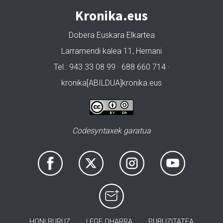
Kronika.eus
Dobera Euskara Elkartea
Larramendi kalea 11, Hernani
Tel.: 943 33 08 99 · 688 660 714 ·
kronika[ABILDUA]kronika.eus
Codesyntaxek garatua
HONI BURUZ
LEGE OHARRA
PUBLIZITATEA