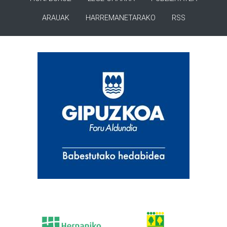
ARAUAK
HARREMANETARAKO
RSS