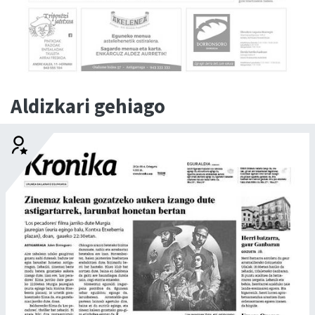
Aldizkari gehiago