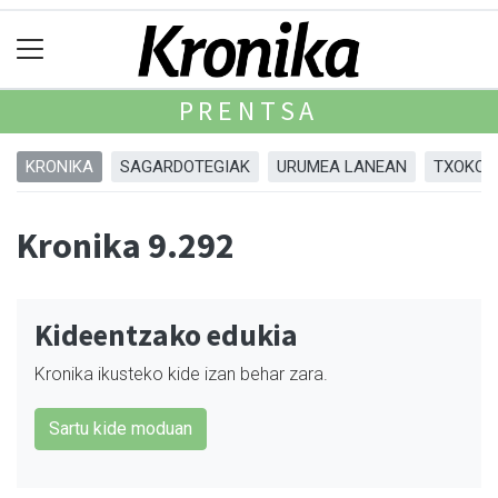
PRENTSA
KRONIKA
SAGARDOTEGIAK
URUMEA LANEAN
TXOKOA
Kronika 9.292
Kideentzako edukia
Kronika ikusteko kide izan behar zara.
Sartu kide moduan