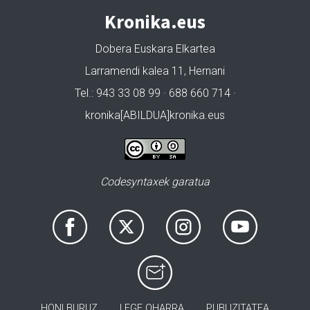
Kronika.eus
Dobera Euskara Elkartea
Larramendi kalea 11, Hernani
Tel.: 943 33 08 99 · 688 660 714 ·
kronika[ABILDUA]kronika.eus
Codesyntaxek garatua
HONI BURUZ
LEGE OHARRA
PUBLIZITATEA