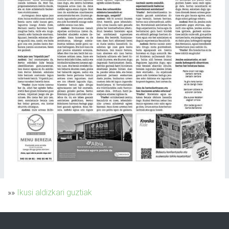
»»
Ikusi aldizkari guztiak