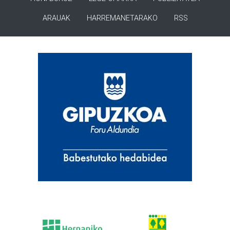
ARAUAK
HARREMANETARAKO
RSS