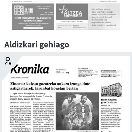
Aldizkari gehiago