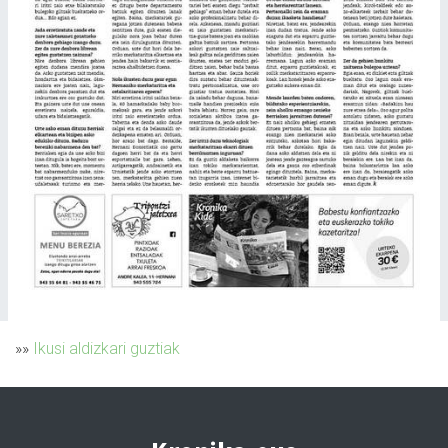
»»
Ikusi aldizkari guztiak