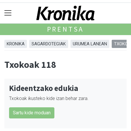
PRENTSA
KRONIKA
SAGARDOTEGIAK
URUMEA LANEAN
TXOKOA
Txokoak 118
Kideentzako edukia
Txokoak ikusteko kide izan behar zara.
Sartu kide moduan