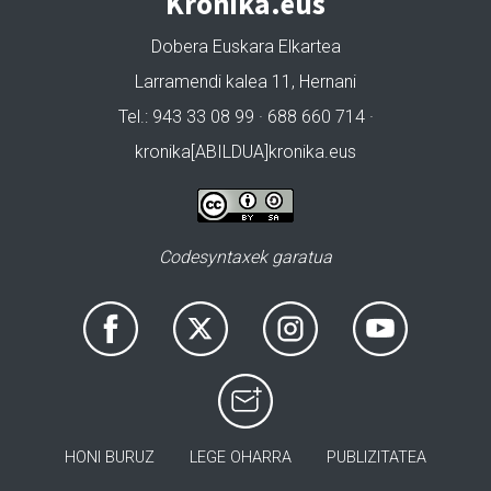
Kronika.eus
Dobera Euskara Elkartea
Larramendi kalea 11, Hernani
Tel.: 943 33 08 99 · 688 660 714 ·
kronika[ABILDUA]kronika.eus
Codesyntaxek garatua
HONI BURUZ
LEGE OHARRA
PUBLIZITATEA