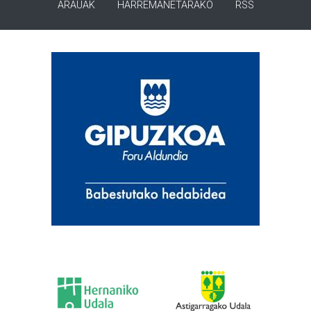
ARAUAK
HARREMANETARAKO
RSS