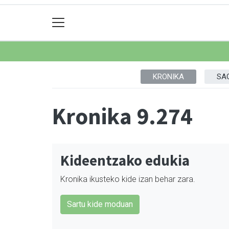
KRONIKA
SA
Kronika 9.274
Kideentzako edukia
Kronika ikusteko kide izan behar zara.
Sartu kide moduan