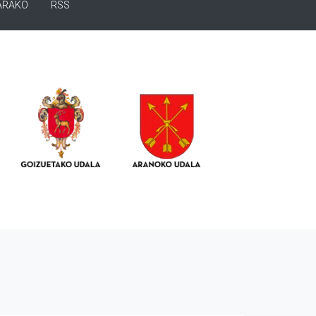
ARAKO
RSS