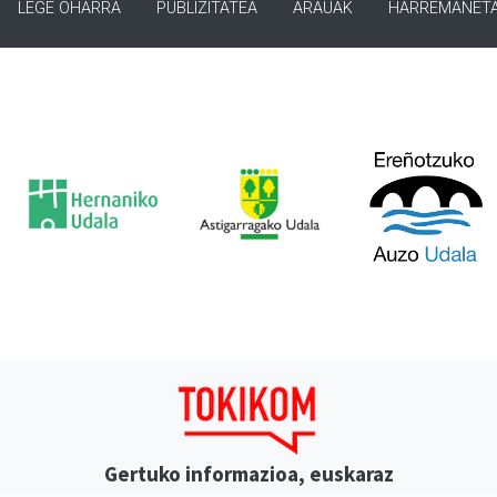
LEGE OHARRA
PUBLIZITATEA
ARAUAK
HARREMANET
Gertuko informazioa, euskaraz