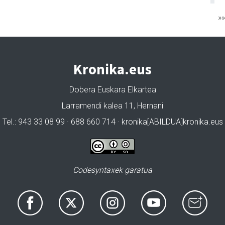
»
Kronika.eus
Dobera Euskara Elkartea
Larramendi kalea 11, Hernani
Tel.: 943 33 08 99 · 688 660 714 · kronika[ABILDUA]kronika.eus
Codesyntaxek garatua