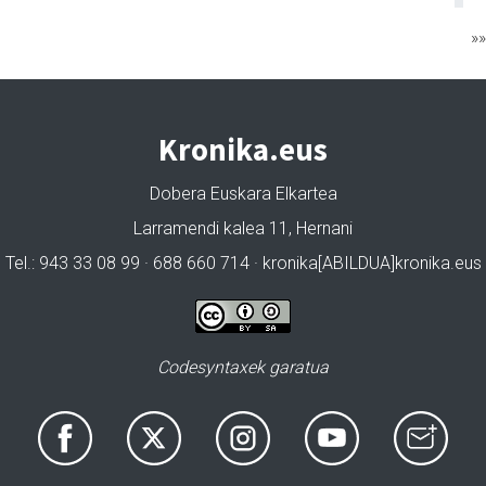
»
Kronika.eus
Dobera Euskara Elkartea
Larramendi kalea 11, Hernani
Tel.: 943 33 08 99 · 688 660 714 · kronika[ABILDUA]kronika.eus
Codesyntaxek garatua