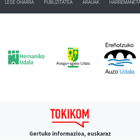
LEGE OHARRA
PUBLIZITATEA
ARAUAK
HARREMANET
Gertuko informazioa, euskaraz