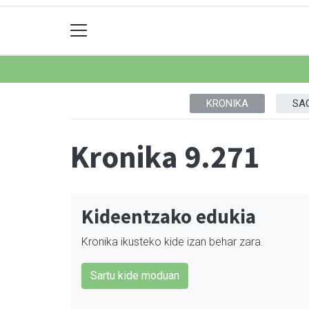
KRONIKA
SA
Kronika 9.271
Kideentzako edukia
Kronika ikusteko kide izan behar zara.
Sartu kide moduan