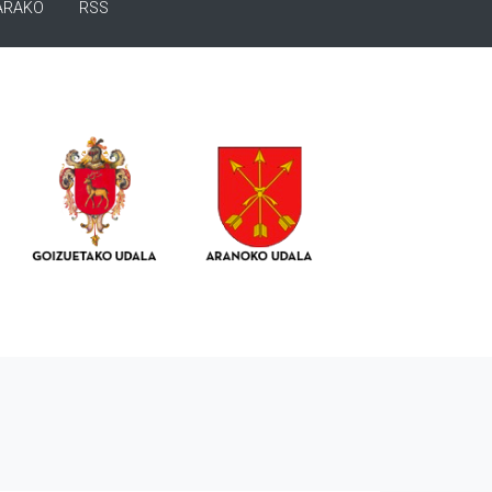
ARAKO
RSS