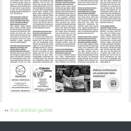
»»
Ikusi aldizkari guztiak