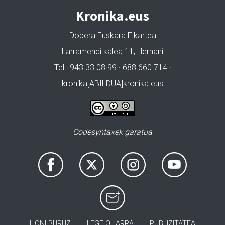
Kronika.eus
Dobera Euskara Elkartea
Larramendi kalea 11, Hernani
Tel.: 943 33 08 99 · 688 660 714 ·
kronika[ABILDUA]kronika.eus
Codesyntaxek garatua
HONI BURUZ
LEGE OHARRA
PUBLIZITATEA