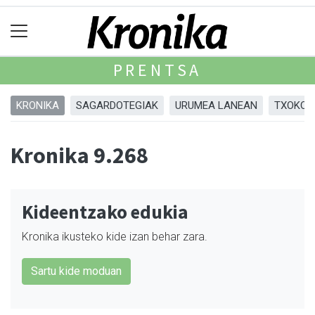
PRENTSA
KRONIKA
SAGARDOTEGIAK
URUMEA LANEAN
TXOKOA
Kronika 9.268
Kideentzako edukia
Kronika ikusteko kide izan behar zara.
Sartu kide moduan