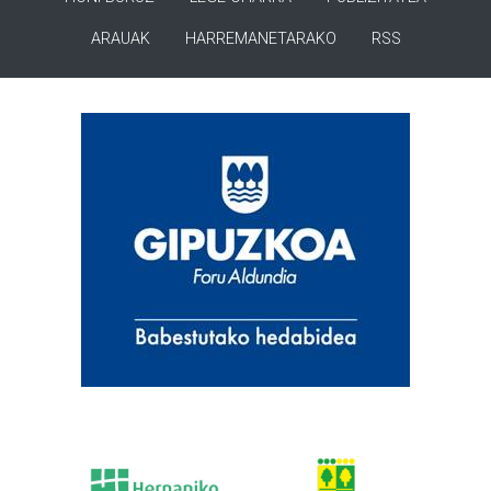
ARAUAK
HARREMANETARAKO
RSS