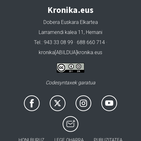
Kronika.eus
Dobera Euskara Elkartea
Larramendi kalea 11, Hernani
Tel.: 943 33 08 99 · 688 660 714 ·
kronika[ABILDUA]kronika.eus
Codesyntaxek garatua
HONI BURUZ
LEGE OHARRA
PUBLIZITATEA