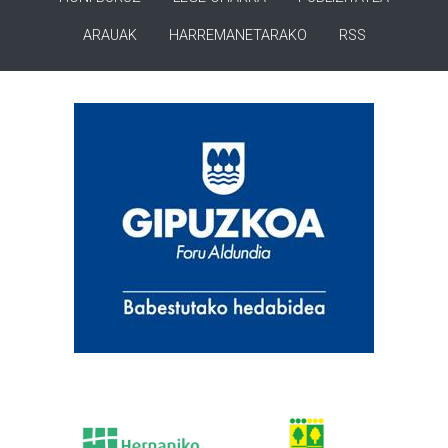
ARAUAK
HARREMANETARAKO
RSS