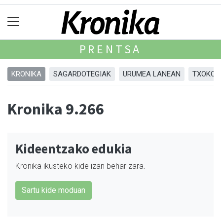
PRENTSA
KRONIKA
SAGARDOTEGIAK
URUMEA LANEAN
TXOKOA
Kronika 9.266
Kideentzako edukia
Kronika ikusteko kide izan behar zara.
Sartu kide moduan