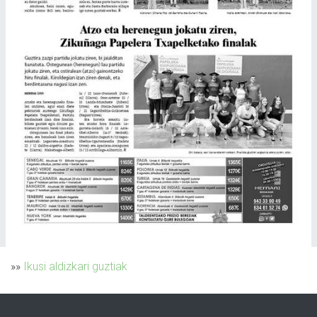
»»
Ikusi aldizkari guztiak