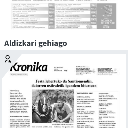
Aldizkari gehiago