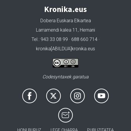
Kronika.eus
Dobera Euskara Elkartea
Larramendi kalea 11, Hernani
Tel.: 943 33 08 99 · 688 660 714 ·
kronika[ABILDUA]kronika.eus
Codesyntaxek garatua
HONI BURUZ
LEGE OHARRA
PUBLIZITATEA