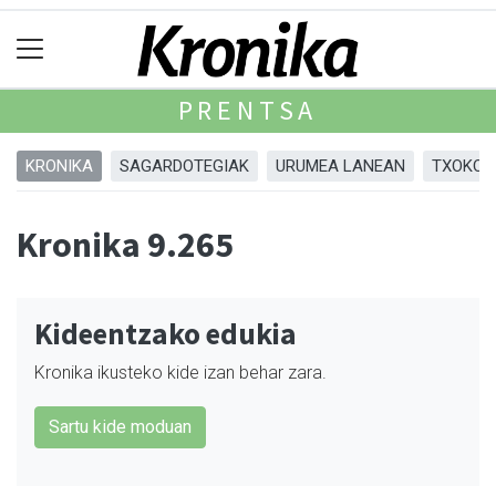
PRENTSA
KRONIKA
SAGARDOTEGIAK
URUMEA LANEAN
TXOKOA
Kronika 9.265
Kideentzako edukia
Kronika ikusteko kide izan behar zara.
Sartu kide moduan