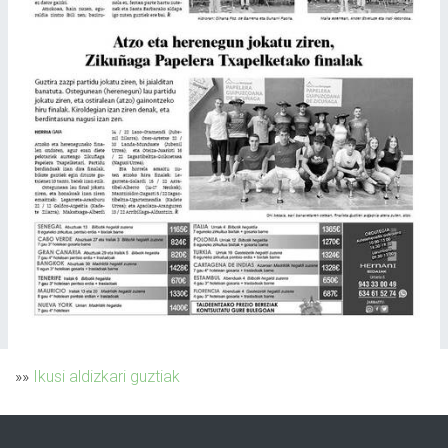
»»
Ikusi aldizkari guztiak