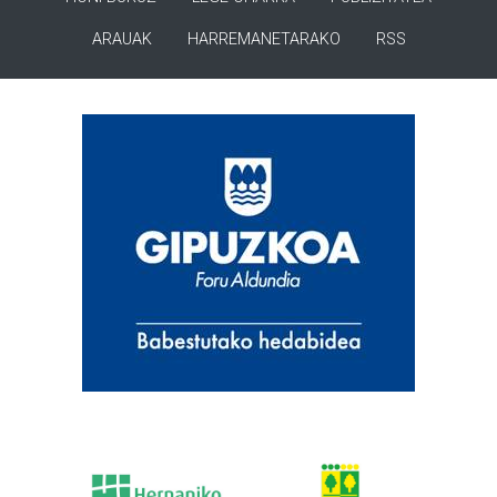
ARAUAK
HARREMANETARAKO
RSS