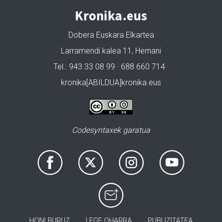
Kronika.eus
Dobera Euskara Elkartea
Larramendi kalea 11, Hernani
Tel.: 943 33 08 99 · 688 660 714 ·
kronika[ABILDUA]kronika.eus
Codesyntaxek garatua
HONI BURUZ
LEGE OHARRA
PUBLIZITATEA