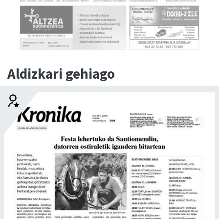
Aldizkari gehiago