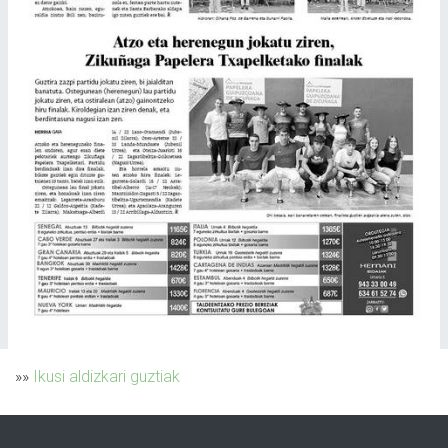
»»
Ikusi aldizkari guztiak