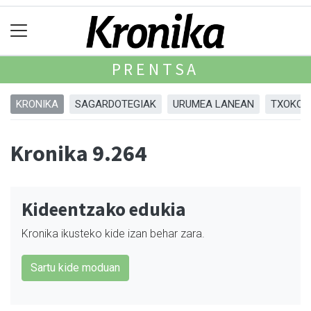
PRENTSA
KRONIKA
SAGARDOTEGIAK
URUMEA LANEAN
TXOKOA
Kronika 9.264
Kideentzako edukia
Kronika ikusteko kide izan behar zara.
Sartu kide moduan