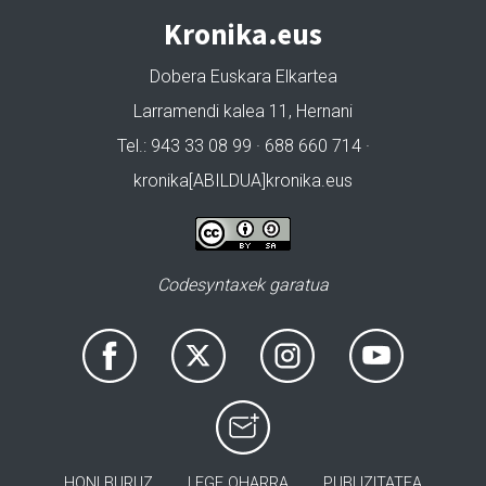
Kronika.eus
Dobera Euskara Elkartea
Larramendi kalea 11, Hernani
Tel.: 943 33 08 99 · 688 660 714 ·
kronika[ABILDUA]kronika.eus
Codesyntaxek garatua
HONI BURUZ
LEGE OHARRA
PUBLIZITATEA