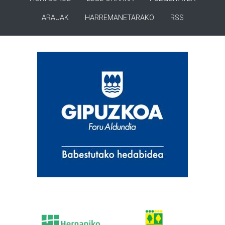
ARAUAK
HARREMANETARAKO
RSS