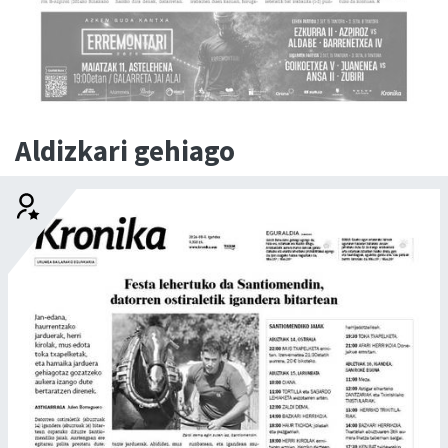
Aldizkari gehiago