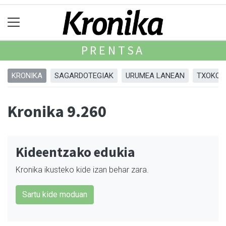
PRENTSA
KRONIKA
SAGARDOTEGIAK
URUMEA LANEAN
TXOKOA
Kronika 9.260
Kideentzako edukia
Kronika ikusteko kide izan behar zara.
Sartu kide moduan