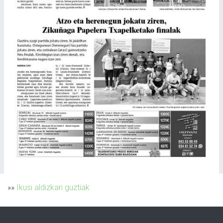
»»
Ikusi aldizkari guztiak