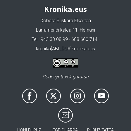
Kronika.eus
Dobera Euskara Elkartea
Larramendi kalea 11, Hernani
Tel.: 943 33 08 99 · 688 660 714 ·
kronika[ABILDUA]kronika.eus
Codesyntaxek garatua
HONI BURUZ
LEGE OHARRA
PUBLIZITATEA