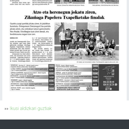
»»
Ikusi aldizkari guztiak