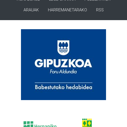
ARAUAK
HARREMANETARAKO
RSS