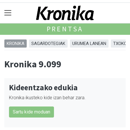
PRENTSA
KRONIKA
SAGARDOTEGIAK
URUMEA LANEAN
TXOKOA
Kronika 9.099
Kideentzako edukia
Kronika ikusteko kide izan behar zara.
Sartu kide moduan