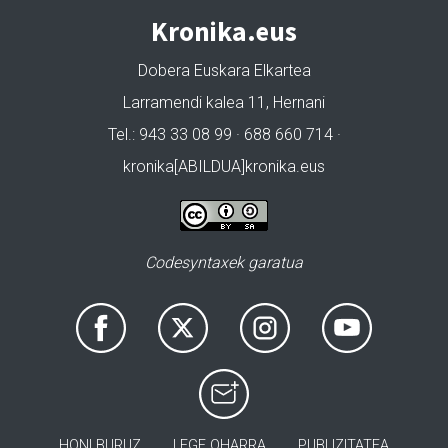
Kronika.eus
Dobera Euskara Elkartea
Larramendi kalea 11, Hernani
Tel.: 943 33 08 99 · 688 660 714 ·
kronika[ABILDUA]kronika.eus
Codesyntaxek garatua
HONI BURUZ
LEGE OHARRA
PUBLIZITATEA