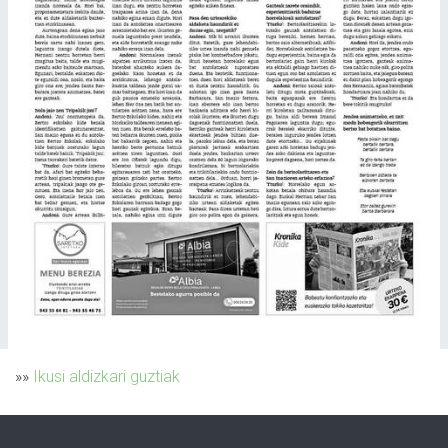
»»
Ikusi aldizkari guztiak