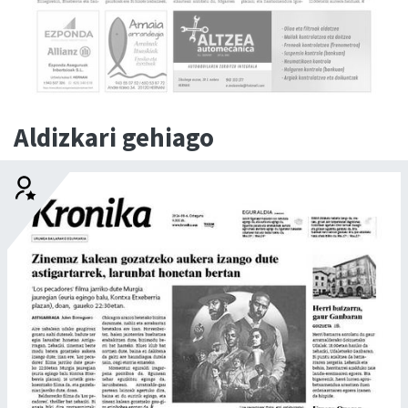
Aldizkari gehiago