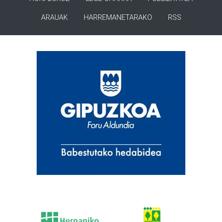
ARAUAK
HARREMANETARAKO
RSS