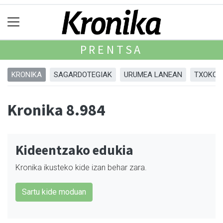
PRENTSA
KRONIKA
SAGARDOTEGIAK
URUMEA LANEAN
TXOKOA
Kronika 8.984
Kideentzako edukia
Kronika ikusteko kide izan behar zara.
Sartu kide moduan