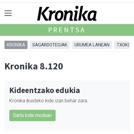
PRENTSA
KRONIKA
SAGARDOTEGIAK
URUMEA LANEAN
TXOKOA
Kronika 8.120
Kideentzako edukia
Kronika ikusteko kide izan behar zara.
Sartu kide moduan