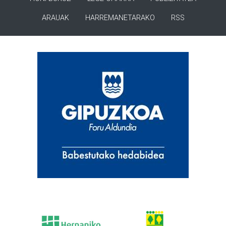
ARAUAK
HARREMANETARAKO
RSS