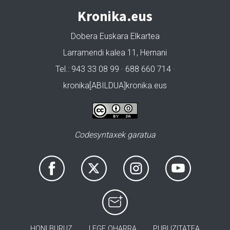
Kronika.eus
Dobera Euskara Elkartea
Larramendi kalea 11, Hernani
Tel.: 943 33 08 99 · 688 660 714 ·
kronika[ABILDUA]kronika.eus
Codesyntaxek garatua
HONI BURUZ
LEGE OHARRA
PUBLIZITATEA