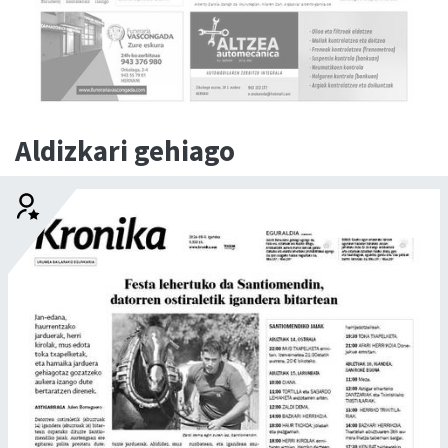
Aldizkari gehiago