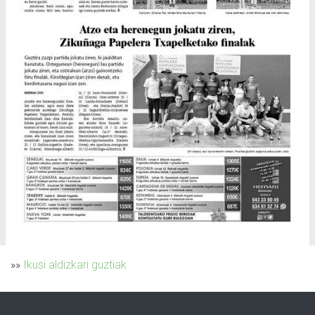
»»
Ikusi aldizkari guztiak