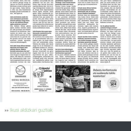
»»
Ikusi aldizkari guztiak