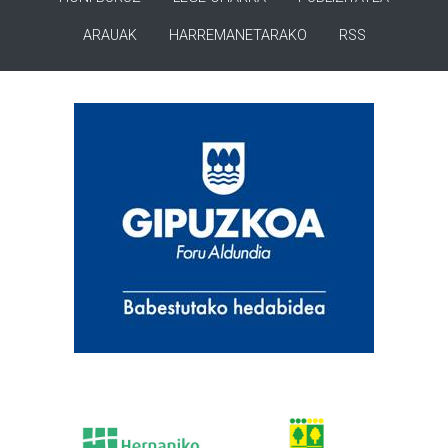
ARAUAK
HARREMANETARAKO
RSS