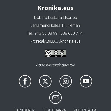
Kronika.eus
Dobera Euskara Elkartea
Larramendi kalea 11, Hernani
Tel.: 943 33 08 99 · 688 660 714 ·
kronika[ABILDUA]kronika.eus
Codesyntaxek garatua
HONI BURUZ
LEGE OHARRA
PUBLIZITATEA