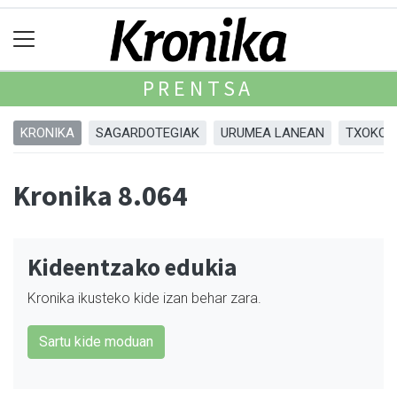
PRENTSA
KRONIKA
SAGARDOTEGIAK
URUMEA LANEAN
TXOKOA
Kronika 8.064
Kideentzako edukia
Kronika ikusteko kide izan behar zara.
Sartu kide moduan