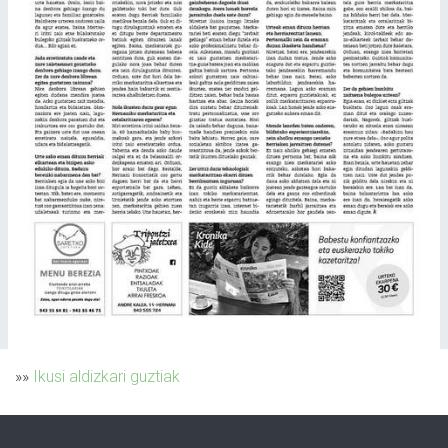
»»
Ikusi aldizkari guztiak