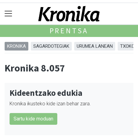
PRENTSA
KRONIKA
SAGARDOTEGIAK
URUMEA LANEAN
TXOKOA
Kronika 8.057
Kideentzako edukia
Kronika ikusteko kide izan behar zara.
Sartu kide moduan