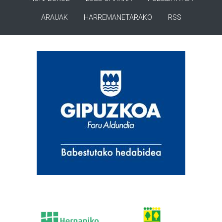
ARAUAK
HARREMANETARAKO
RSS