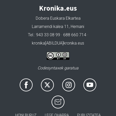
Kronika.eus
Dobera Euskara Elkartea
Larramendi kalea 11, Hernani
Tel.: 943 33 08 99 · 688 660 714 ·
kronika[ABILDUA]kronika.eus
Codesyntaxek garatua
HONI BURUZ
LEGE OHARRA
PUBLIZITATEA