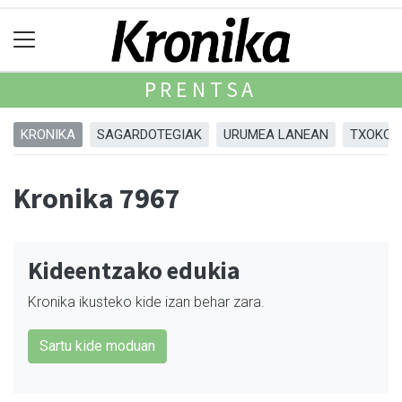
PRENTSA
KRONIKA
SAGARDOTEGIAK
URUMEA LANEAN
TXOKOA
Kronika 7967
Kideentzako edukia
Kronika ikusteko kide izan behar zara.
Sartu kide moduan