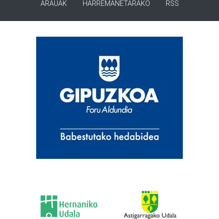
ARAUAK
HARREMANETARAKO
RSS