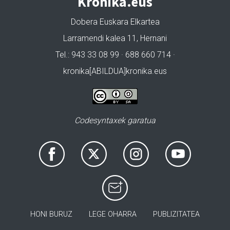
Kronika.eus
Dobera Euskara Elkartea
Larramendi kalea 11, Hernani
Tel.: 943 33 08 99 · 688 660 714 ·
kronika[ABILDUA]kronika.eus
Codesyntaxek garatua
HONI BURUZ
LEGE OHARRA
PUBLIZITATEA