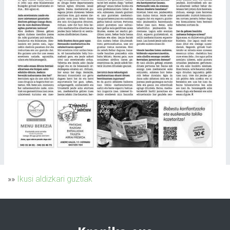
»»
Ikusi aldizkari guztiak