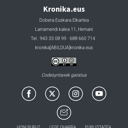
Kronika.eus
Dobera Euskara Elkartea
Larramendi kalea 11, Hernani
Tel.: 943 33 08 99 · 688 660 714 ·
kronika[ABILDUA]kronika.eus
Codesyntaxek garatua
HONI BURUZ
LEGE OHARRA
PUBLIZITATEA