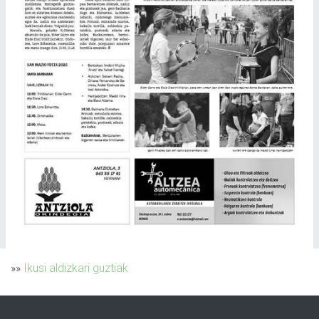
»»
Ikusi aldizkari guztiak