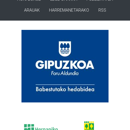
ARAUAK
HARREMANETARAKO
RSS