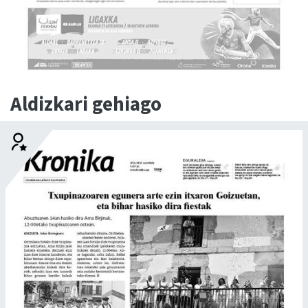
Aldizkari gehiago