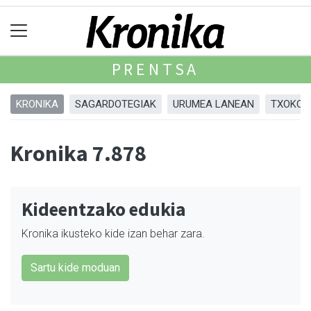
PRENTSA
KRONIKA
SAGARDOTEGIAK
URUMEA LANEAN
TXOKOA
Kronika 7.878
Kideentzako edukia
Kronika ikusteko kide izan behar zara.
Sartu kide moduan