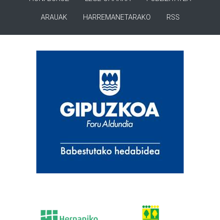
ARAUAK
HARREMANETARAKO
RSS