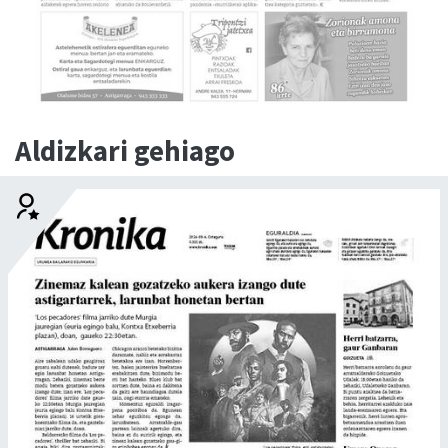
Aldizkari gehiago