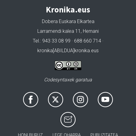
Kronika.eus
Dobera Euskara Elkartea
Larramendi kalea 11, Hernani
Tel.: 943 33 08 99 · 688 660 714 ·
kronika[ABILDUA]kronika.eus
Codesyntaxek garatua
HONI BURUZ
LEGE OHARRA
PUBLIZITATEA