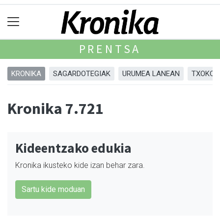
PRENTSA
KRONIKA
SAGARDOTEGIAK
URUMEA LANEAN
TXOKOA
Kronika 7.721
Kideentzako edukia
Kronika ikusteko kide izan behar zara.
Sartu kide moduan