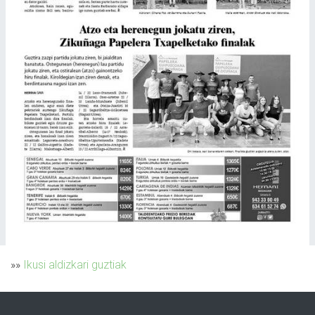
»»
Ikusi aldizkari guztiak