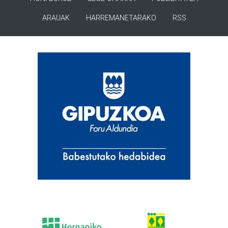
ARAUAK
HARREMANETARAKO
RSS