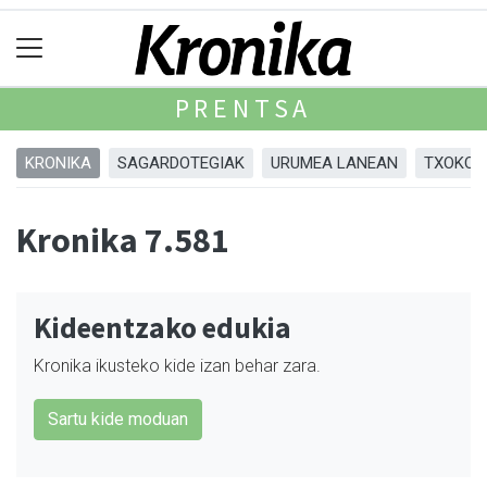
PRENTSA
KRONIKA
SAGARDOTEGIAK
URUMEA LANEAN
TXOKOA
Kronika 7.581
Kideentzako edukia
Kronika ikusteko kide izan behar zara.
Sartu kide moduan