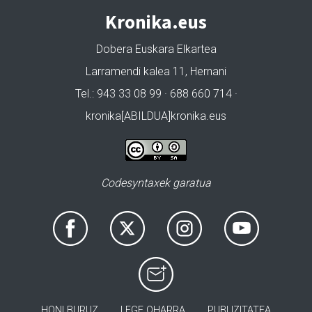
Kronika.eus
Dobera Euskara Elkartea
Larramendi kalea 11, Hernani
Tel.: 943 33 08 99 · 688 660 714 ·
kronika[ABILDUA]kronika.eus
Codesyntaxek garatua
HONI BURUZ
LEGE OHARRA
PUBLIZITATEA