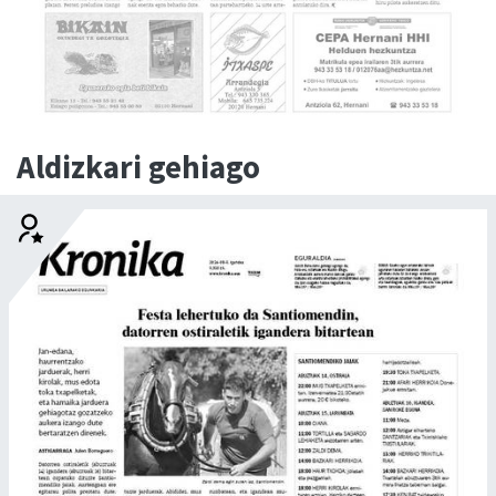
Aldizkari gehiago