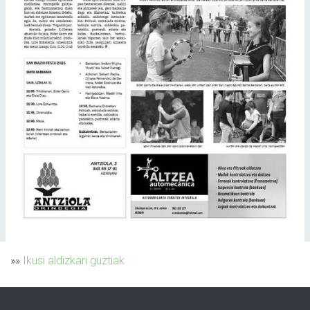
»»
Ikusi aldizkari guztiak