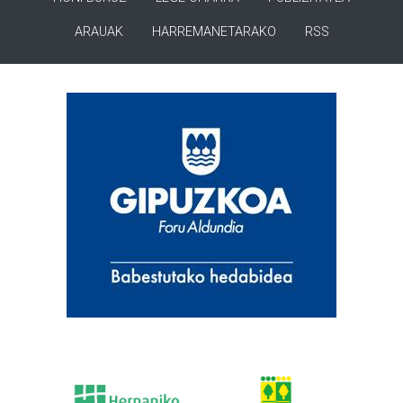
ARAUAK
HARREMANETARAKO
RSS