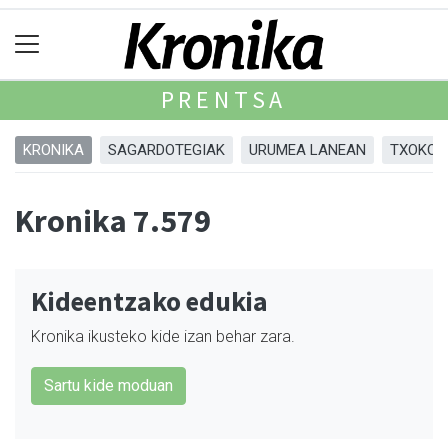
PRENTSA
KRONIKA
SAGARDOTEGIAK
URUMEA LANEAN
TXOKOA
Kronika 7.579
Kideentzako edukia
Kronika ikusteko kide izan behar zara.
Sartu kide moduan