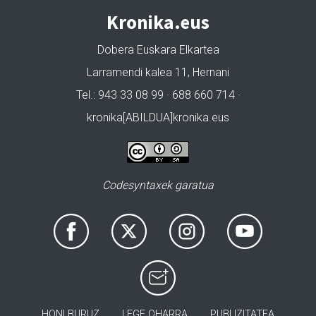
Kronika.eus
Dobera Euskara Elkartea
Larramendi kalea 11, Hernani
Tel.: 943 33 08 99 · 688 660 714 ·
kronika[ABILDUA]kronika.eus
Codesyntaxek garatua
HONI BURUZ
LEGE OHARRA
PUBLIZITATEA