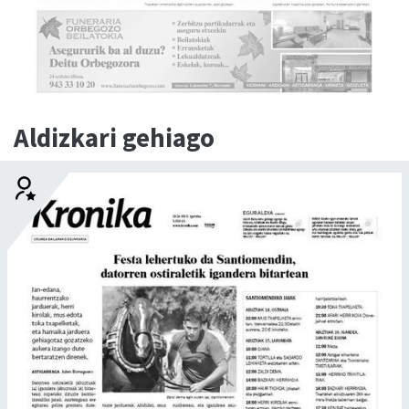
Aldizkari gehiago