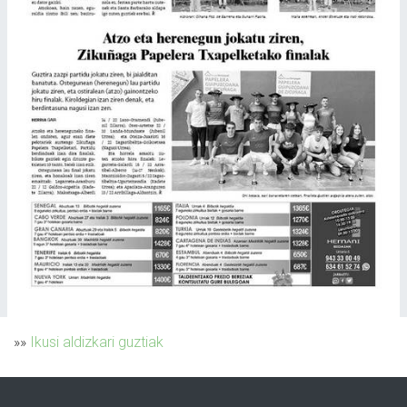
»»
Ikusi aldizkari guztiak