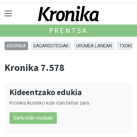
PRENTSA
KRONIKA
SAGARDOTEGIAK
URUMEA LANEAN
TXOKOA
Kronika 7.578
Kideentzako edukia
Kronika ikusteko kide izan behar zara.
Sartu kide moduan