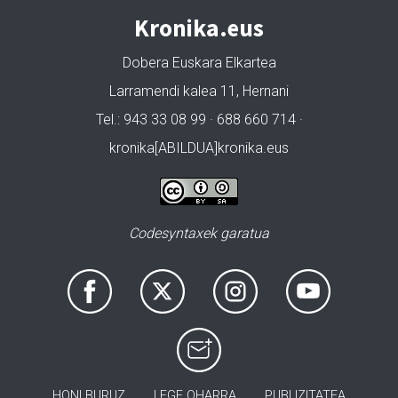
Kronika.eus
Dobera Euskara Elkartea
Larramendi kalea 11, Hernani
Tel.: 943 33 08 99 · 688 660 714 ·
kronika[ABILDUA]kronika.eus
Codesyntaxek garatua
HONI BURUZ
LEGE OHARRA
PUBLIZITATEA