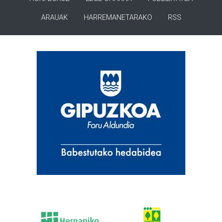
ARAUAK
HARREMANETARAKO
RSS