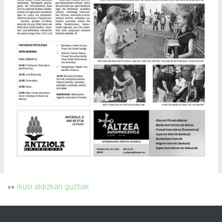
»»
Ikusi aldizkari guztiak