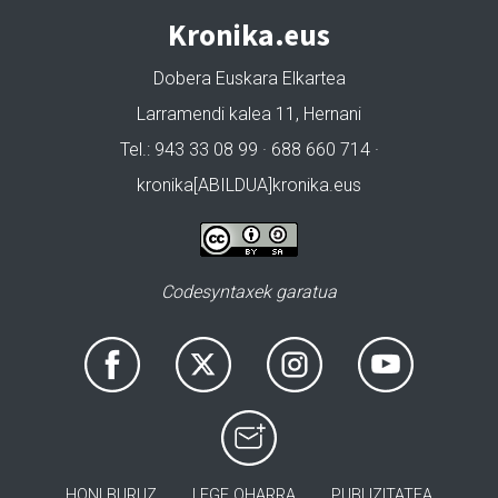
Kronika.eus
Dobera Euskara Elkartea
Larramendi kalea 11, Hernani
Tel.: 943 33 08 99 · 688 660 714 ·
kronika[ABILDUA]kronika.eus
Codesyntaxek garatua
HONI BURUZ
LEGE OHARRA
PUBLIZITATEA