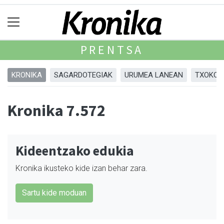
PRENTSA
KRONIKA
SAGARDOTEGIAK
URUMEA LANEAN
TXOKOA
Kronika 7.572
Kideentzako edukia
Kronika ikusteko kide izan behar zara.
Sartu kide moduan