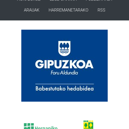
ARAUAK
HARREMANETARAKO
RSS