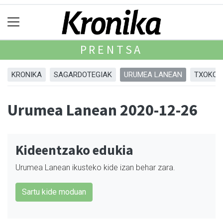
PRENTSA
KRONIKA
SAGARDOTEGIAK
URUMEA LANEAN
TXOKOA
Urumea Lanean 2020-12-26
Kideentzako edukia
Urumea Lanean ikusteko kide izan behar zara.
Sartu kide moduan