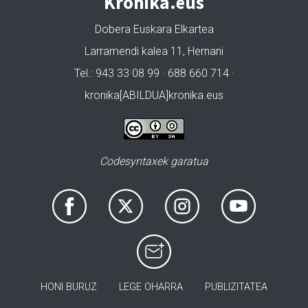
Kronika.eus
Dobera Euskara Elkartea
Larramendi kalea 11, Hernani
Tel.: 943 33 08 99 · 688 660 714 ·
kronika[ABILDUA]kronika.eus
Codesyntaxek garatua
HONI BURUZ
LEGE OHARRA
PUBLIZITATEA