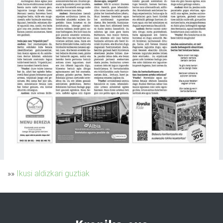
»»
Ikusi aldizkari guztiak