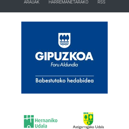
ARAUAK
HARREMANETARAKO
RSS