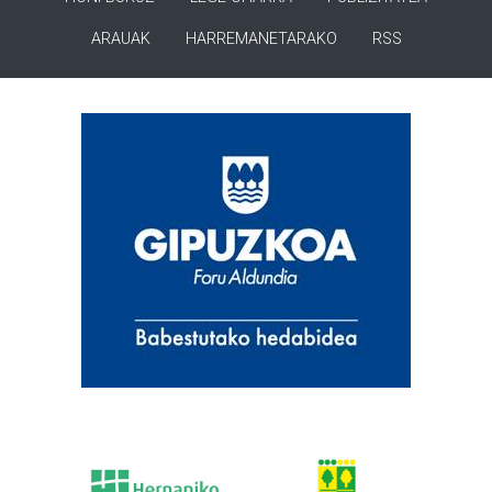
ARAUAK
HARREMANETARAKO
RSS