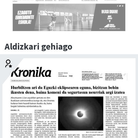
Aldizkari gehiago