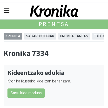
PRENTSA
KRONIKA
SAGARDOTEGIAK
URUMEA LANEAN
TXOKOA
Kronika 7334
Kideentzako edukia
Kronika ikusteko kide izan behar zara.
Sartu kide moduan