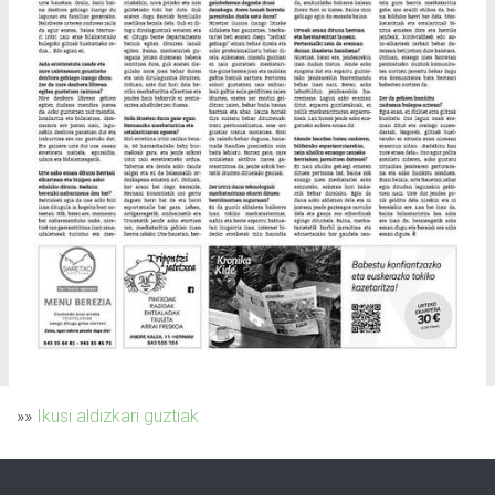
»»
Ikusi aldizkari guztiak