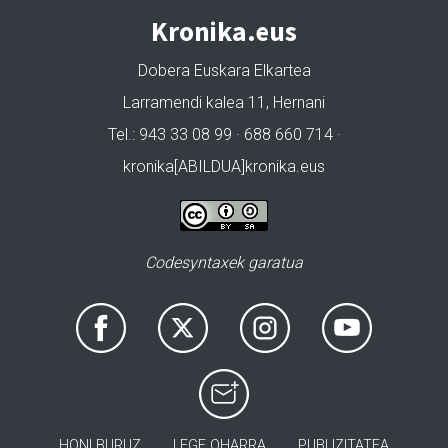
Kronika.eus
Dobera Euskara Elkartea
Larramendi kalea 11, Hernani
Tel.: 943 33 08 99 · 688 660 714 ·
kronika[ABILDUA]kronika.eus
Codesyntaxek garatua
HONI BURUZ
LEGE OHARRA
PUBLIZITATEA