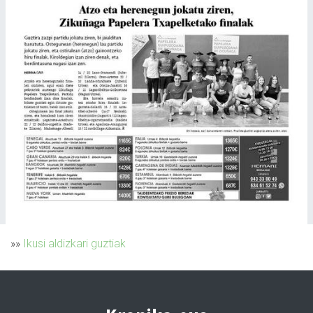
»»
Ikusi aldizkari guztiak