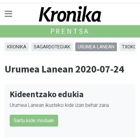
PRENTSA
KRONIKA
SAGARDOTEGIAK
URUMEA LANEAN
TXOKOA
Urumea Lanean 2020-07-24
Kideentzako edukia
Urumea Lanean ikusteko kide izan behar zara.
Sartu kide moduan