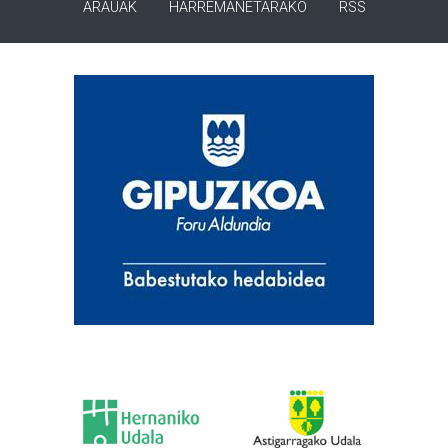
ARAUAK
HARREMANETARAKO
RSS