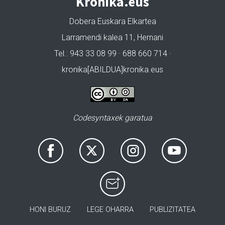
Kronika.eus
Dobera Euskara Elkartea
Larramendi kalea 11, Hernani
Tel.: 943 33 08 99 · 688 660 714 ·
kronika[ABILDUA]kronika.eus
Codesyntaxek garatua
HONI BURUZ
LEGE OHARRA
PUBLIZITATEA