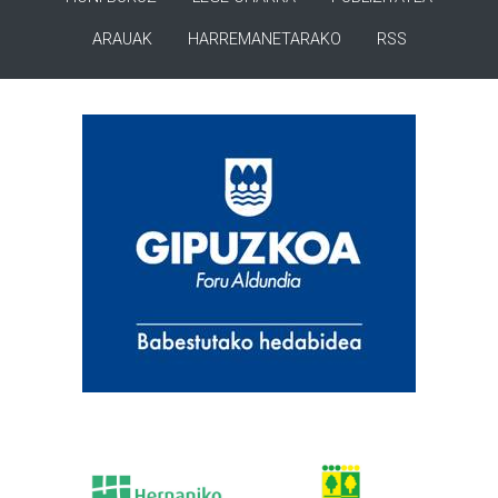
ARAUAK
HARREMANETARAKO
RSS