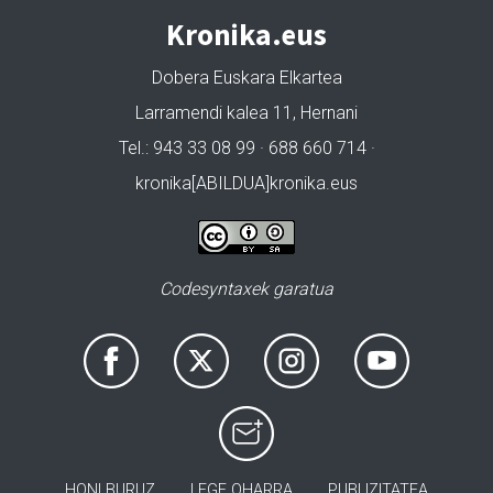
Kronika.eus
Dobera Euskara Elkartea
Larramendi kalea 11, Hernani
Tel.: 943 33 08 99 · 688 660 714 ·
kronika[ABILDUA]kronika.eus
Codesyntaxek garatua
HONI BURUZ
LEGE OHARRA
PUBLIZITATEA