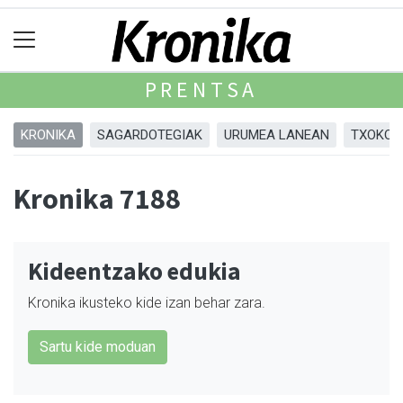
PRENTSA
KRONIKA
SAGARDOTEGIAK
URUMEA LANEAN
TXOKOA
Kronika 7188
Kideentzako edukia
Kronika ikusteko kide izan behar zara.
Sartu kide moduan