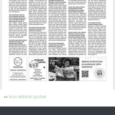
»»
Ikusi aldizkari guztiak