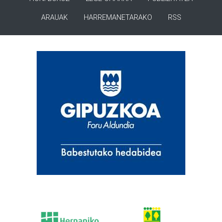
ARAUAK
HARREMANETARAKO
RSS