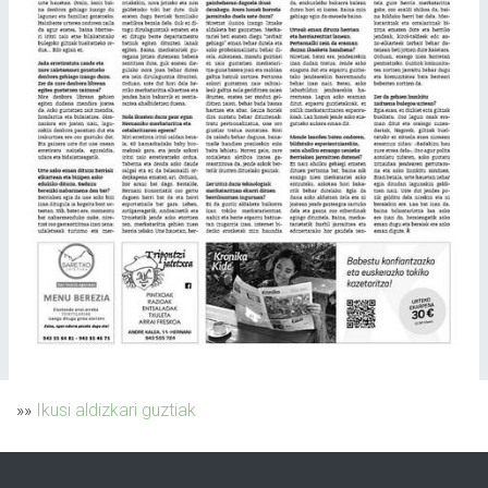
»»
Ikusi aldizkari guztiak