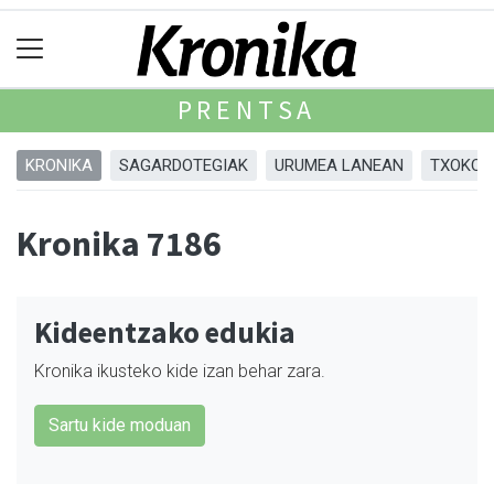
PRENTSA
KRONIKA
SAGARDOTEGIAK
URUMEA LANEAN
TXOKOA
Kronika 7186
Kideentzako edukia
Kronika ikusteko kide izan behar zara.
Sartu kide moduan