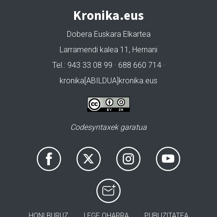
Kronika.eus
Dobera Euskara Elkartea
Larramendi kalea 11, Hernani
Tel.: 943 33 08 99 · 688 660 714 ·
kronika[ABILDUA]kronika.eus
Codesyntaxek garatua
HONI BURUZ
LEGE OHARRA
PUBLIZITATEA