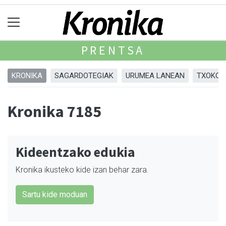
PRENTSA
KRONIKA
SAGARDOTEGIAK
URUMEA LANEAN
TXOKOA
Kronika 7185
Kideentzako edukia
Kronika ikusteko kide izan behar zara.
Sartu kide moduan