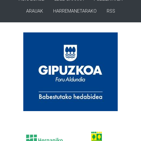
ARAUAK
HARREMANETARAKO
RSS