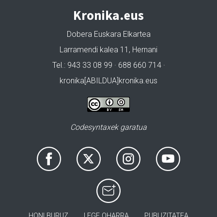
Kronika.eus
Dobera Euskara Elkartea
Larramendi kalea 11, Hernani
Tel.: 943 33 08 99 · 688 660 714 ·
kronika[ABILDUA]kronika.eus
Codesyntaxek garatua
HONI BURUZ
LEGE OHARRA
PUBLIZITATEA