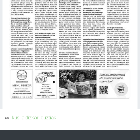
»»
Ikusi aldizkari guztiak