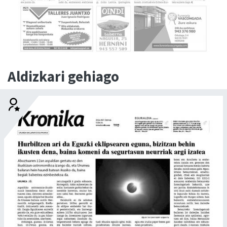
Aldizkari gehiago