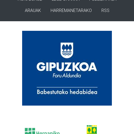
ARAUAK
HARREMANETARAKO
RSS