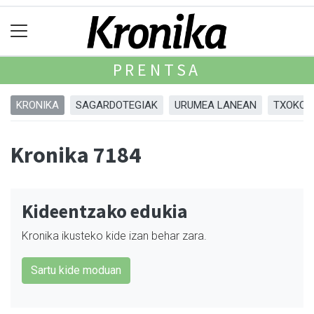
PRENTSA
KRONIKA
SAGARDOTEGIAK
URUMEA LANEAN
TXOKOA
Kronika 7184
Kideentzako edukia
Kronika ikusteko kide izan behar zara.
Sartu kide moduan