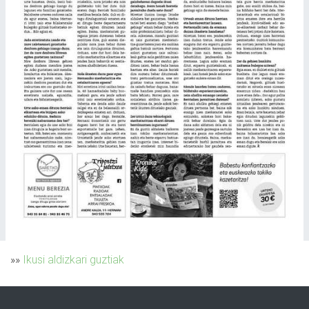
»»
Ikusi aldizkari guztiak