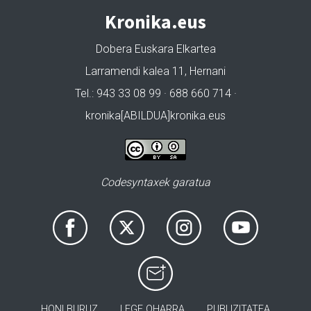
Kronika.eus
Dobera Euskara Elkartea
Larramendi kalea 11, Hernani
Tel.: 943 33 08 99 · 688 660 714 ·
kronika[ABILDUA]kronika.eus
Codesyntaxek garatua
HONI BURUZ
LEGE OHARRA
PUBLIZITATEA