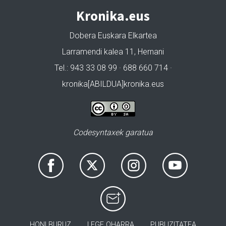
Kronika.eus
Dobera Euskara Elkartea
Larramendi kalea 11, Hernani
Tel.: 943 33 08 99 · 688 660 714 ·
kronika[ABILDUA]kronika.eus
Codesyntaxek garatua
HONI BURUZ
LEGE OHARRA
PUBLIZITATEA