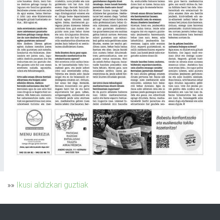
»»
Ikusi aldizkari guztiak