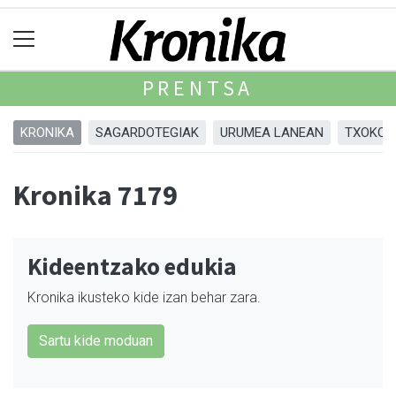
PRENTSA
KRONIKA
SAGARDOTEGIAK
URUMEA LANEAN
TXOKOA
Kronika 7179
Kideentzako edukia
Kronika ikusteko kide izan behar zara.
Sartu kide moduan