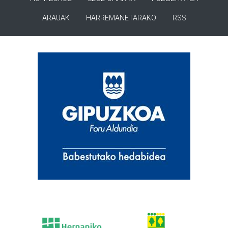
ARAUAK
HARREMANETARAKO
RSS