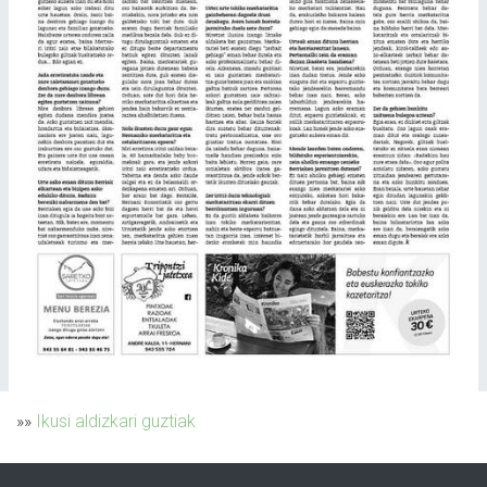
»»
Ikusi aldizkari guztiak