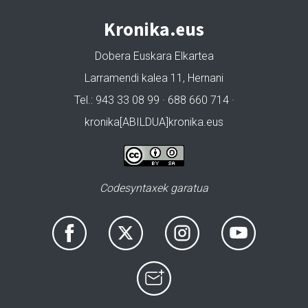
Kronika.eus
Dobera Euskara Elkartea
Larramendi kalea 11, Hernani
Tel.: 943 33 08 99 · 688 660 714 ·
kronika[ABILDUA]kronika.eus
Codesyntaxek garatua