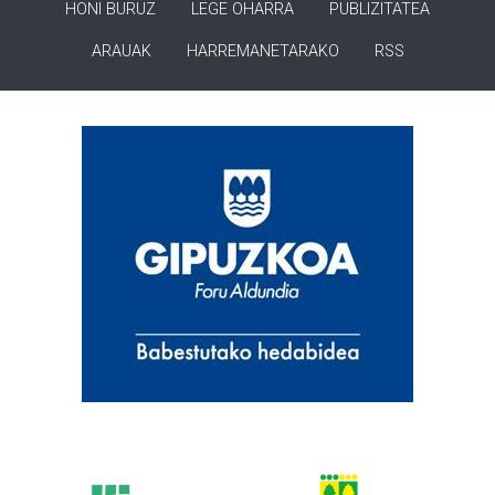
HONI BURUZ
LEGE OHARRA
PUBLIZITATEA
ARAUAK
HARREMANETARAKO
RSS