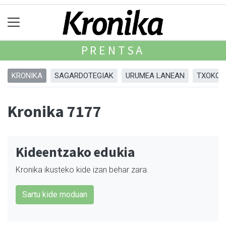
PRENTSA
KRONIKA
SAGARDOTEGIAK
URUMEA LANEAN
TXOKOA
Kronika 7177
Kideentzako edukia
Kronika ikusteko kide izan behar zara.
Sartu kide moduan