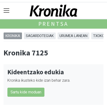
PRENTSA
KRONIKA
SAGARDOTEGIAK
URUMEA LANEAN
TXOKOA
Kronika 7125
Kideentzako edukia
Kronika ikusteko kide izan behar zara.
Sartu kide moduan