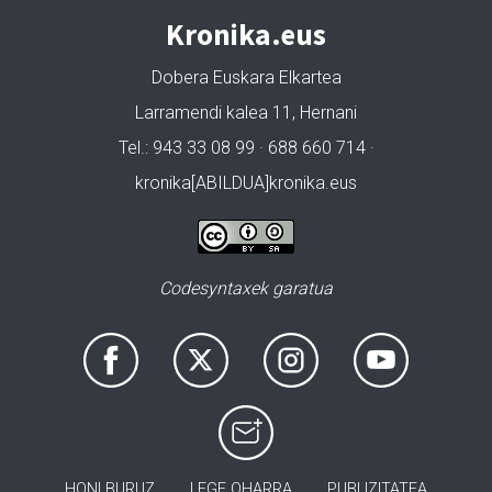
Kronika.eus
Dobera Euskara Elkartea
Larramendi kalea 11, Hernani
Tel.: 943 33 08 99 · 688 660 714 ·
kronika[ABILDUA]kronika.eus
Codesyntaxek garatua
HONI BURUZ
LEGE OHARRA
PUBLIZITATEA