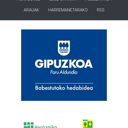
ARAUAK
HARREMANETARAKO
RSS