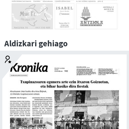
Aldizkari gehiago