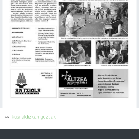
»»
Ikusi aldizkari guztiak