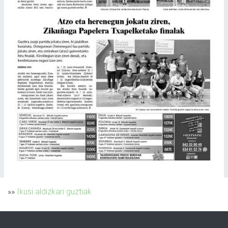
»»
Ikusi aldizkari guztiak