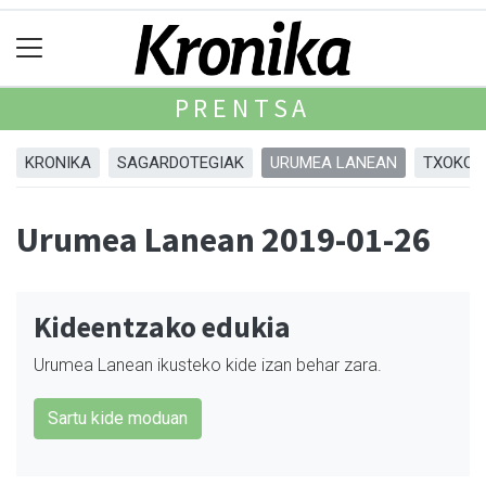
PRENTSA
KRONIKA
SAGARDOTEGIAK
URUMEA LANEAN
TXOKOA
Urumea Lanean 2019-01-26
Kideentzako edukia
Urumea Lanean ikusteko kide izan behar zara.
Sartu kide moduan