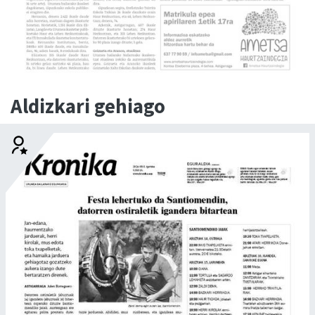
Aldizkari gehiago