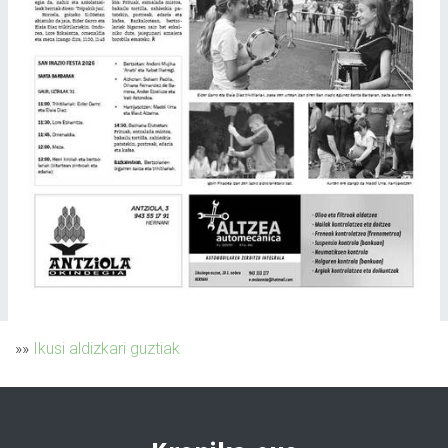
»»
Ikusi aldizkari guztiak