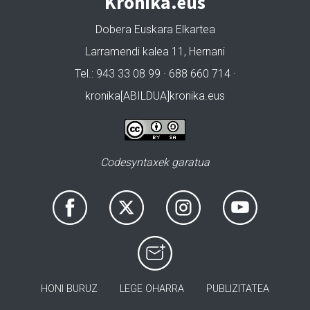
Kronika.eus
Dobera Euskara Elkartea
Larramendi kalea 11, Hernani
Tel.: 943 33 08 99 · 688 660 714 ·
kronika[ABILDUA]kronika.eus
Codesyntaxek garatua
HONI BURUZ
LEGE OHARRA
PUBLIZITATEA