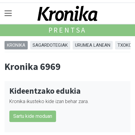
PRENTSA
KRONIKA
SAGARDOTEGIAK
URUMEA LANEAN
TXOKOA
Kronika 6969
Kideentzako edukia
Kronika ikusteko kide izan behar zara.
Sartu kide moduan