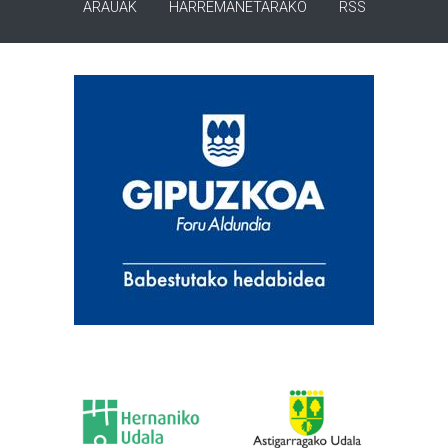
ARAUAK
HARREMANETARAKO
RSS