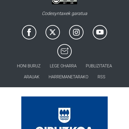
Codesyntaxek garatua
HONI BURUZ
LEGE OHARRA
PUBLIZITATEA
ARAUAK
HARREMANETARAKO
RSS