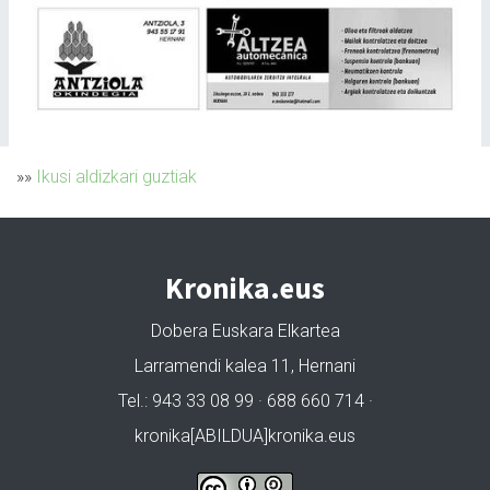
»»
Ikusi aldizkari guztiak
Kronika.eus
Dobera Euskara Elkartea
Larramendi kalea 11, Hernani
Tel.: 943 33 08 99 · 688 660 714 ·
kronika[ABILDUA]kronika.eus