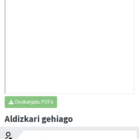
Deskargatu PDFa
Aldizkari gehiago