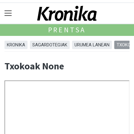
PRENTSA
KRONIKA
SAGARDOTEGIAK
URUMEA LANEAN
TXOKOA
Txokoak None