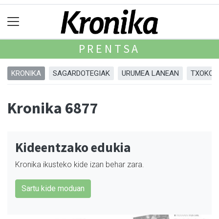
PRENTSA
KRONIKA
SAGARDOTEGIAK
URUMEA LANEAN
TXOKOA
Kronika 6877
Kideentzako edukia
Kronika ikusteko kide izan behar zara.
Sartu kide moduan