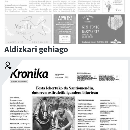
Aldizkari gehiago