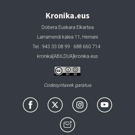
Kronika.eus
Dobera Euskara Elkartea
Larramendi kalea 11, Hernani
Tel.: 943 33 08 99 · 688 660 714 ·
kronika[ABILDUA]kronika.eus
Codesyntaxek garatua