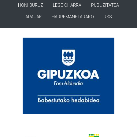
HONI BURUZ
LEGE OHARRA
PUBLIZITATEA
ARAUAK
HARREMANETARAKO
RSS