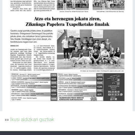
»»
Ikusi aldizkari guztiak