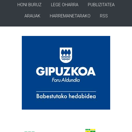
HONI BURUZ
LEGE OHARRA
PUBLIZITATEA
ARAUAK
HARREMANETARAKO
RSS