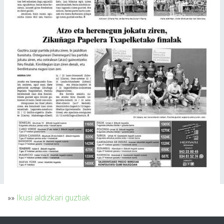
»»
Ikusi aldizkari guztiak