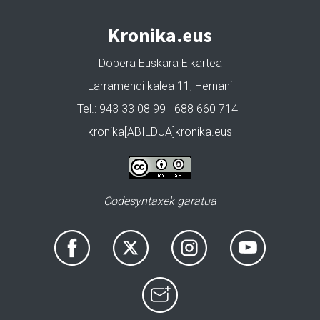
Kronika.eus
Dobera Euskara Elkartea
Larramendi kalea 11, Hernani
Tel.: 943 33 08 99 · 688 660 714 ·
kronika[ABILDUA]kronika.eus
Codesyntaxek garatua