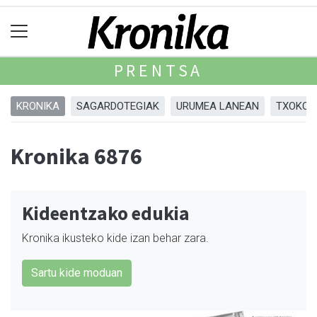
PRENTSA
KRONIKA
SAGARDOTEGIAK
URUMEA LANEAN
TXOKOA
Kronika 6876
Kideentzako edukia
Kronika ikusteko kide izan behar zara.
Sartu kide moduan