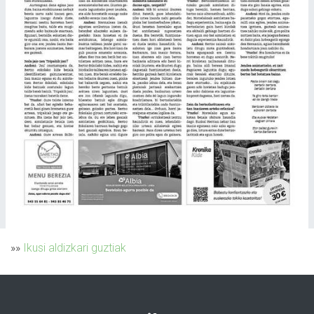
»»
Ikusi aldizkari guztiak