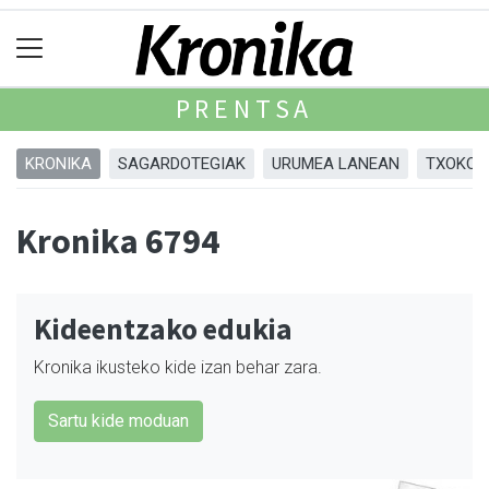
PRENTSA
KRONIKA
SAGARDOTEGIAK
URUMEA LANEAN
TXOKOA
Kronika 6794
Kideentzako edukia
Kronika ikusteko kide izan behar zara.
Sartu kide moduan