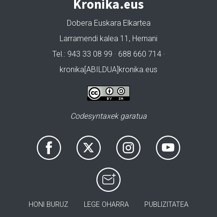
Kronika.eus
Dobera Euskara Elkartea
Larramendi kalea 11, Hernani
Tel.: 943 33 08 99 · 688 660 714 ·
kronika[ABILDUA]kronika.eus
Codesyntaxek garatua
HONI BURUZ
LEGE OHARRA
PUBLIZITATEA