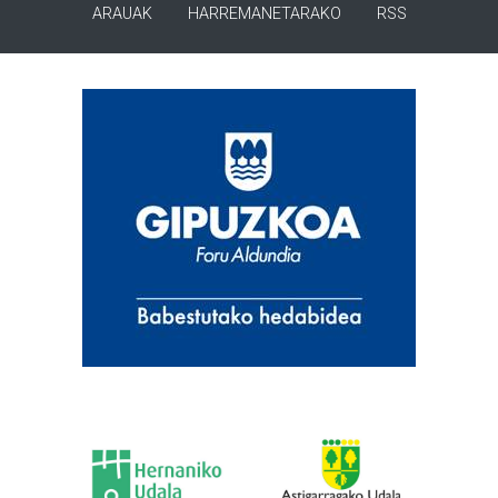
ARAUAK
HARREMANETARAKO
RSS