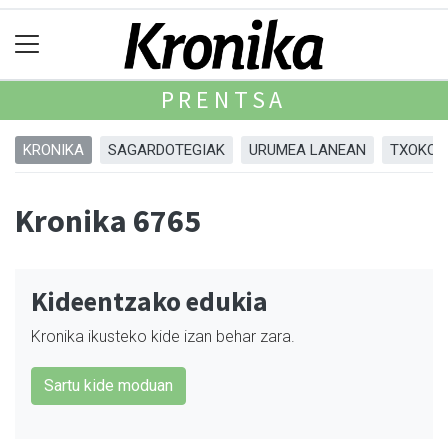
PRENTSA
KRONIKA
SAGARDOTEGIAK
URUMEA LANEAN
TXOKOA
Kronika 6765
Kideentzako edukia
Kronika ikusteko kide izan behar zara.
Sartu kide moduan