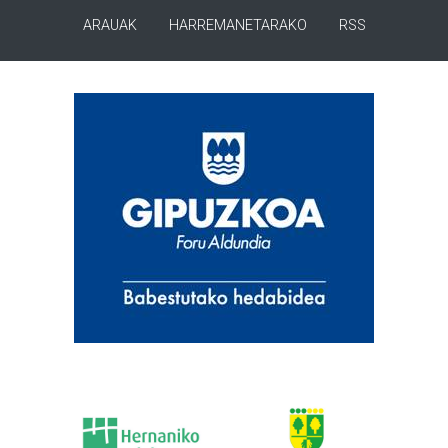
ARAUAK
HARREMANETARAKO
RSS