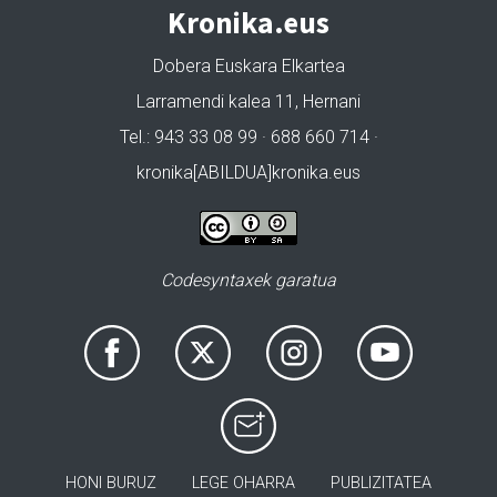
Kronika.eus
Dobera Euskara Elkartea
Larramendi kalea 11, Hernani
Tel.: 943 33 08 99 · 688 660 714 ·
kronika[ABILDUA]kronika.eus
Codesyntaxek garatua
HONI BURUZ
LEGE OHARRA
PUBLIZITATEA