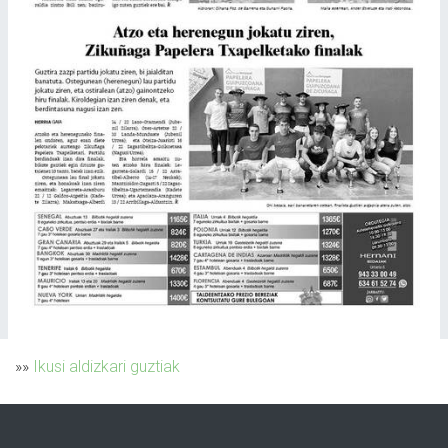
»»
Ikusi aldizkari guztiak