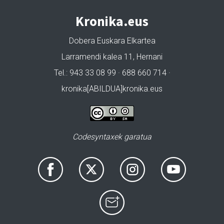
Kronika.eus
Dobera Euskara Elkartea
Larramendi kalea 11, Hernani
Tel.: 943 33 08 99 · 688 660 714 ·
kronika[ABILDUA]kronika.eus
Codesyntaxek garatua