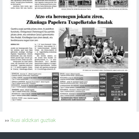
»»
Ikusi aldizkari guztiak