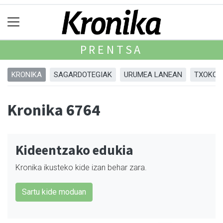
PRENTSA
KRONIKA
SAGARDOTEGIAK
URUMEA LANEAN
TXOKOA
Kronika 6764
Kideentzako edukia
Kronika ikusteko kide izan behar zara.
Sartu kide moduan