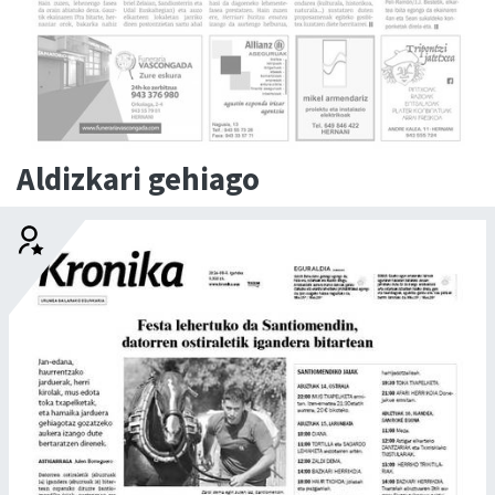
Aldizkari gehiago