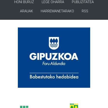
HONI BURUZ
LEGE OHARRA
PUBLIZITATEA
ARAUAK
HARREMANETARAKO
RSS