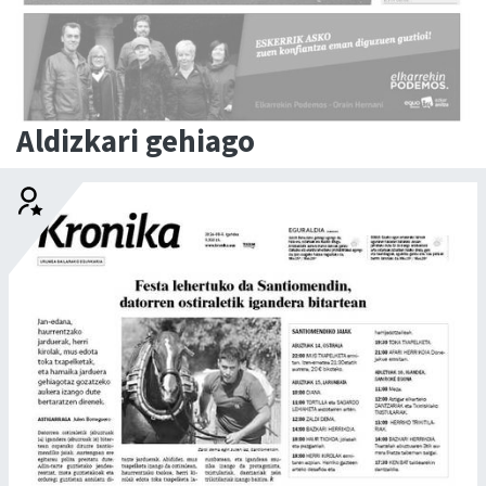
Aldizkari gehiago