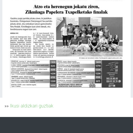
»»
Ikusi aldizkari guztiak