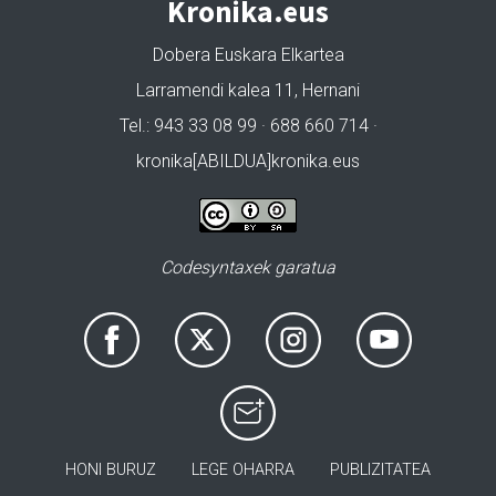
Kronika.eus
Dobera Euskara Elkartea
Larramendi kalea 11, Hernani
Tel.: 943 33 08 99 · 688 660 714 ·
kronika[ABILDUA]kronika.eus
Codesyntaxek garatua
HONI BURUZ
LEGE OHARRA
PUBLIZITATEA