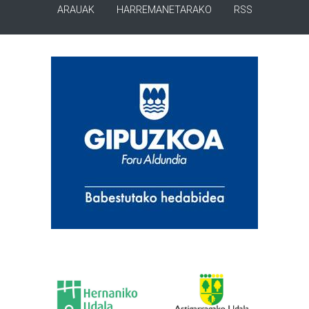
ARAUAK
HARREMANETARAKO
RSS