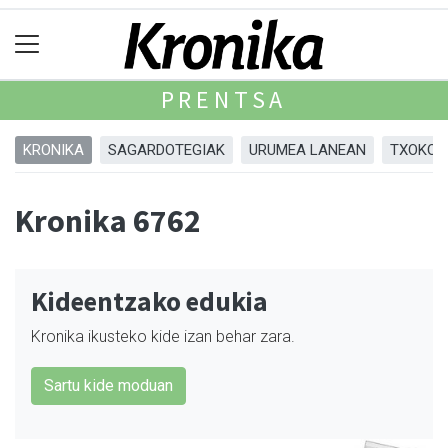
PRENTSA
KRONIKA
SAGARDOTEGIAK
URUMEA LANEAN
TXOKOA
Kronika 6762
Kideentzako edukia
Kronika ikusteko kide izan behar zara.
Sartu kide moduan