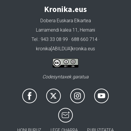
Kronika.eus
Dobera Euskara Elkartea
Larramendi kalea 11, Hernani
Tel.: 943 33 08 99 · 688 660 714 ·
kronika[ABILDUA]kronika.eus
Codesyntaxek garatua
HONI BURUZ
LEGE OHARRA
PUBLIZITATEA