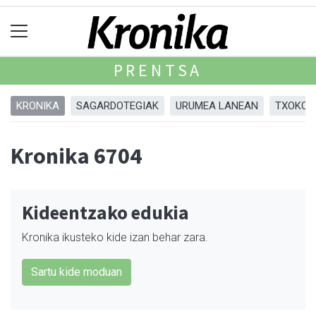
PRENTSA
KRONIKA
SAGARDOTEGIAK
URUMEA LANEAN
TXOKOA
Kronika 6704
Kideentzako edukia
Kronika ikusteko kide izan behar zara.
Sartu kide moduan