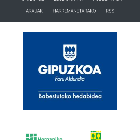
ARAUAK
HARREMANETARAKO
RSS