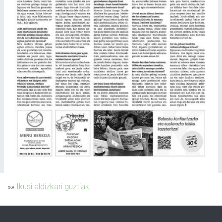
»»
Ikusi aldizkari guztiak