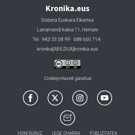
Kronika.eus
Dobera Euskara Elkartea
Larramendi kalea 11, Hernani
Tel.: 943 33 08 99 · 688 660 714 ·
kronika[ABILDUA]kronika.eus
Codesyntaxek garatua
HONI BURUZ
LEGE OHARRA
PUBLIZITATEA