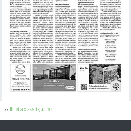
»»
Ikusi aldizkari guztiak