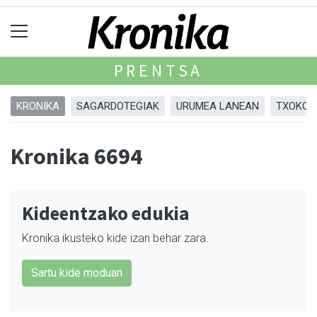
PRENTSA
KRONIKA
SAGARDOTEGIAK
URUMEA LANEAN
TXOKOA
Kronika 6694
Kideentzako edukia
Kronika ikusteko kide izan behar zara.
Sartu kide moduan