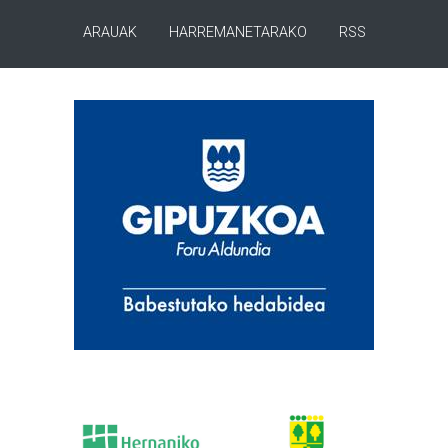
ARAUAK
HARREMANETARAKO
RSS